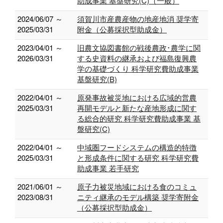
助成事業 基盤研究(C)（一般）
2024/06/07 ～
須賀川市産農産物の地産地消 奨学寄
2025/03/31
附金（公募採択型助成金）
2023/04/01 ～
旧農文協図書館の戦後農政･農学に関
2026/03/31
する史資料の継承および福島復興農
学の基礎づくり 科学研究費助成事業
基盤研究(B)
2022/04/01 ～
原発事故被災地における広域的営農
2025/03/31
再開モデルと新たな産地形成に関す
る総合的研究 科学研究費助成事業 基
盤研究(C)
2022/04/01 ～
中域圏フードシステムの構造的特徴
2025/03/31
と形成条件に関する研究 科学研究費
助成事業 若手研究
2021/06/01 ～
原子力被災地域における食のコミュ
2023/08/31
ニティ継承のモデル構築 奨学寄附金
（公募採択型助成金）