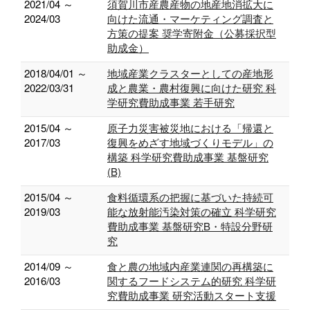
2021/04 ～
須賀川市産農産物の地産地消拡大に
2024/03
向けた流通・マーケティング調査と
方策の提案 奨学寄附金（公募採択型
助成金）
2018/04/01 ～
地域産業クラスターとしての産地形
2022/03/31
成と農業・農村復興に向けた研究 科
学研究費助成事業 若手研究
2015/04 ～
原子力災害被災地における「帰還と
2017/03
復興をめざす地域づくりモデル」の
構築 科学研究費助成事業 基盤研究
(B)
2015/04 ～
食料循環系の把握に基づいた持続可
2019/03
能な放射能汚染対策の確立 科学研究
費助成事業 基盤研究B・特設分野研
究
2014/09 ～
食と農の地域内産業連関の再構築に
2016/03
関するフードシステム的研究 科学研
究費助成事業 研究活動スタート支援