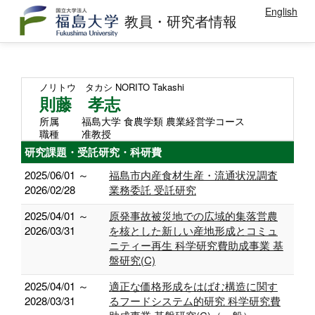
English
教員・研究者情報
ノリトウ タカシ
NORITO Takashi
則藤 孝志
所属
福島大学 食農学類 農業経営学コース
職種
准教授
研究課題・受託研究・科研費
2025/06/01 ～
福島市内産食材生産・流通状況調査
2026/02/28
業務委託 受託研究
2025/04/01 ～
原発事故被災地での広域的集落営農
2026/03/31
を核とした新しい産地形成とコミュ
ニティー再生 科学研究費助成事業 基
盤研究(C)
2025/04/01 ～
適正な価格形成をはばむ構造に関す
2028/03/31
るフードシステム的研究 科学研究費