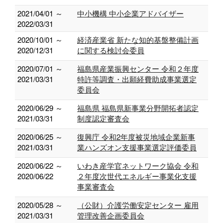
2021/04/01 ～
中小機構 中小企業アドバイザー
2022/03/31
2020/10/01 ～
経済産業省 新たな知的基盤整備計画
2020/12/31
に関する検討会委員
2020/07/01 ～
福島県産業振興センター 令和２年度
2021/03/31
特許等調査・出願経費助成事業選定
委員会
2020/06/29 ～
福島県 福島県新事業分野開拓者認定
2021/03/31
制度認定審査会
2020/06/25 ～
復興庁 令和2年度被災地域企業新事
2021/03/31
業ハンズオン支援事業選定評価委員
2020/06/22 ～
いわき産学官ネットワーク協会 令和
2020/06/22
２年度次世代エネルギー事業化支援
事業審査会
2020/05/28 ～
（公財）介護労働安定センター 雇用
2021/03/31
管理改善企画委員会