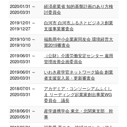
2020/01/31 ～
経済産業省 知的基盤計画のあり方検
2020/03/31
討委員会
2019/12/01 ～
白河市 白河市ふるさとビジネス創業
2019/12/27
支援事業審査会
2019/10/10 ～
福島県中小企業家同友会 環境経営大
2019/10/10
賞2019審査会
2019/06/01 ～
（公財）介護労働安定センター 雇用
2020/03/31
管理改善企画委員会
2019/06/01 ～
いわき産学官ネットワーク協会 創業
2020/03/31
者支援室入居・更新審査会
2018/07/01 ～
アカデミア・コンソーシアムふくし
2020/03/31
ま リーディング起業家創出事業WG
委員会 議長
2018/06/01 ～
産学連携学会 東北・北関東支部 幹
2020/05/31
事