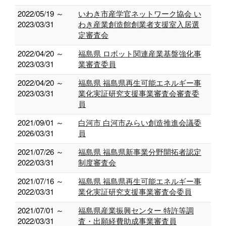
2022/05/19 ～
いわき市産学官ネットワーク協会 い
2023/03/31
わき産業創造館創業者支援室入居選
定審査会
2022/04/20 ～
福島県 ロボット関連産業基盤強化事
2023/03/31
業審査委員
2022/04/20 ～
福島県 福島県再生可能エネルギー事
2023/03/31
業化実証研究支援事業審査会審査委
員
2021/09/01 ～
白河市 白河市みらい創造推進会議委
2026/03/31
員
2021/07/26 ～
福島県 福島県新事業分野開拓者認定
2022/03/31
制度審査会
2021/07/16 ～
福島県 福島県再生可能エネルギー事
2022/03/31
業化実証研究支援事業審査会委員
2021/07/01 ～
福島県産業振興センター 特許等調
2022/03/31
査・出願経費助成事業審査員