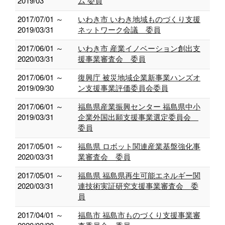
2019/03
ム 委員
2017/07/01 ～
いわき市 いわき地域ものづくり支援
2019/03/31
ネットワーク会議 委員
2017/06/01 ～
いわき市 産業イノベーション創出支
2020/03/31
援事業審査会 委員
2017/06/01 ～
復興庁 被災地域企業新事業ハンズオ
2019/09/30
ン支援事業評価委員会委員
2017/06/01 ～
福島県産業振興センター 福島県中小
2019/03/31
企業外国出願支援事業選定委員会
委員
2017/05/01 ～
福島県 ロボット関連産業基盤強化事
2020/03/31
業審査会 委員
2017/05/01 ～
福島県 福島県再生可能エネルギー関
2020/03/31
連技術実証研究支援事業審査会 委
員
2017/04/01 ～
福島市 福島市ものづくり支援事業審