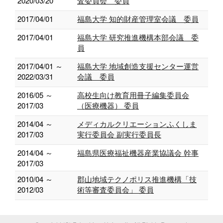
2020/03/20
査委員会 委員
2017/04/01
福島大学 知的財産管理室会議 委員
2017/04/01
福島大学 研究推進機構本部会議 委
員
2017/04/01 ～
福島大学 地域創造支援センター運営
2022/03/31
会議 委員
2016/05 ～
高校生向け教育用冊子編集委員会
2017/03
（医療機器） 委員
2014/04 ～
メディカルクリエーションふくしま
2017/03
実行委員会 副実行委員長
2014/04 ～
福島県医療福祉機器産業協議会 幹事
2017/03
2010/04 ～
郡山地域テクノポリス推進機構「技
2012/03
術等審査委員会」 委員