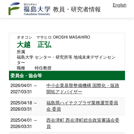
English
教員・研究者情報
オオコシ マサヒロ
OKOSHI MASAHIRO
大越 正弘
所属
福島大学 センター・研究所等 地域未来デザインセン
ター
職種
特任教授
委員会・協会等
2026/04/01 ～
中小企業基盤整備機構 国際化・販路
2027/03/31
開拓アドバイザー
2025/04/18 ～
福島県ハイテクプラザ業務運営委員
2026/03/31
会 委員
2025/04/01 ～
西会津町 西会津町総合政策審議会委
2026/03/31
員