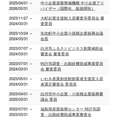
2025/04/01 ～
中小企業基盤整備機構 中小企業アド
2026/03/31
バイザー（国際化、販路開拓）
2023/11/27 ～
大町起業支援館入居審査等委員会 審
2024/03/31
査委員
2023/10/24 ～
矢吹町中小企業小規模企業振興会議
2024/03/31
会長
2023/07/07 ～
白河市ふるさとビジネス創業補助金
2024/03/31
審査会 審査委員
2023/07/01 ～
特許等調査・出願経費助成事業委員
2024/03/31
会 審査委員
2023/05/01 ～
いわき産業創造館創業者支援室入居
2024/03/31
者選定審査会 委員長
2023/04/01 ～
白河市中小企業・小規模企業振興審
2025/03/31
議会 委員
2022/07/01 ～
福島県産業振興センター 特許等調
2023/03/31
査・出願経費助成事業審査会