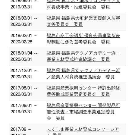
2018/06/01 ～
福島県 再エネ・地域フロンティア人
2019/03/31
材養成事業・推進委員会 委員
2018/03/01 ～
福島県 福島県大町起業支援館入居審
2020/03/31
査等委員会 委員
2018/02/01 ～
福島市商工会議所 優良会員事業所表
2020/02/28
彰制度に係る選考委員会 委員
2018/01/04 ～
福島県 福島県テクノアカデミー浜・
2020/03/31
産業人材育成推進協議会 委員
2017/12/01 ～
福島県 福島県立テクノアカデミー浜
2020/03/31
／産業人材育成推進協議会 委員
2017/08/01 ～
福島県産業振興センター 特許出願経
2020/03/31
費等助成事業選定委員会 委員
2017/08/01 ～
福島県産業振興センター 開発製品可
2019/03/31
能性調査・市場調査事業選定委員
会 委員
2017/08 ～
ふくしま産業人材育成コンソーシア