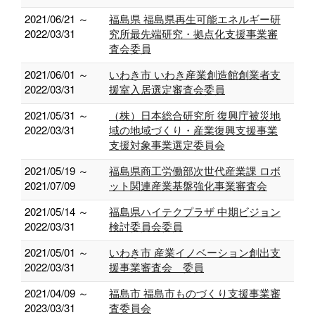
2021/06/21 ～
福島県 福島県再生可能エネルギー研
2022/03/31
究所最先端研究・拠点化支援事業審
査会委員
2021/06/01 ～
いわき市 いわき産業創造館創業者支
2022/03/31
援室入居選定審査会委員
2021/05/31 ～
（株）日本総合研究所 復興庁被災地
2022/03/31
域の地域づくり・産業復興支援事業
支援対象事業選定委員会
2021/05/19 ～
福島県商工労働部次世代産業課 ロボ
2021/07/09
ット関連産業基盤強化事業審査会
2021/05/14 ～
福島県ハイテクプラザ 中期ビジョン
2022/03/31
検討委員会委員
2021/05/01 ～
いわき市 産業イノベーション創出支
2022/03/31
援事業審査会 委員
2021/04/09 ～
福島市 福島市ものづくり支援事業審
2023/03/31
査委員会