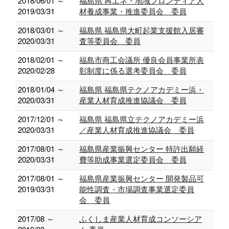
2018/06/01 ～
福島県 再エネ・地域フロンティア人
2019/03/31
材養成事業・推進委員会 委員
2018/03/01 ～
福島県 福島県大町起業支援館入居審
2020/03/31
査等委員会 委員
2018/02/01 ～
福島市商工会議所 優良会員事業所表
2020/02/28
彰制度に係る選考委員会 委員
2018/01/04 ～
福島県 福島県テクノアカデミー浜・
2020/03/31
産業人材育成推進協議会 委員
2017/12/01 ～
福島県 福島県立テクノアカデミー浜
2020/03/31
／産業人材育成推進協議会 委員
2017/08/01 ～
福島県産業振興センター 特許出願経
2020/03/31
費等助成事業選定委員会 委員
2017/08/01 ～
福島県産業振興センター 開発製品可
2019/03/31
能性調査・市場調査事業選定委員
会 委員
2017/08 ～
ふくしま産業人材育成コンソーシア