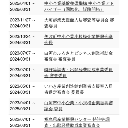
2025/04/01 ～
中小企業基盤整備機構 中小企業アド
2026/03/31
バイザー（国際化、販路開拓）
2023/11/27 ～
大町起業支援館入居審査等委員会 審
2024/03/31
査委員
2023/10/24 ～
矢吹町中小企業小規模企業振興会議
2024/03/31
会長
2023/07/07 ～
白河市ふるさとビジネス創業補助金
2024/03/31
審査会 審査委員
2023/07/01 ～
特許等調査・出願経費助成事業委員
2024/03/31
会 審査委員
2023/05/01 ～
いわき産業創造館創業者支援室入居
2024/03/31
者選定審査会 委員長
2023/04/01 ～
白河市中小企業・小規模企業振興審
2025/03/31
議会 委員
2022/07/01 ～
福島県産業振興センター 特許等調
2023/03/31
査・出願経費助成事業審査会