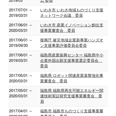
2019/03
ム 委員
2017/07/01 ～
いわき市 いわき地域ものづくり支援
2019/03/31
ネットワーク会議 委員
2017/06/01 ～
いわき市 産業イノベーション創出支
2020/03/31
援事業審査会 委員
2017/06/01 ～
復興庁 被災地域企業新事業ハンズオ
2019/09/30
ン支援事業評価委員会委員
2017/06/01 ～
福島県産業振興センター 福島県中小
2019/03/31
企業外国出願支援事業選定委員会
委員
2017/05/01 ～
福島県 ロボット関連産業基盤強化事
2020/03/31
業審査会 委員
2017/05/01 ～
福島県 福島県再生可能エネルギー関
2020/03/31
連技術実証研究支援事業審査会 委
員
2017/04/01 ～
福島市 福島市ものづくり支援事業審