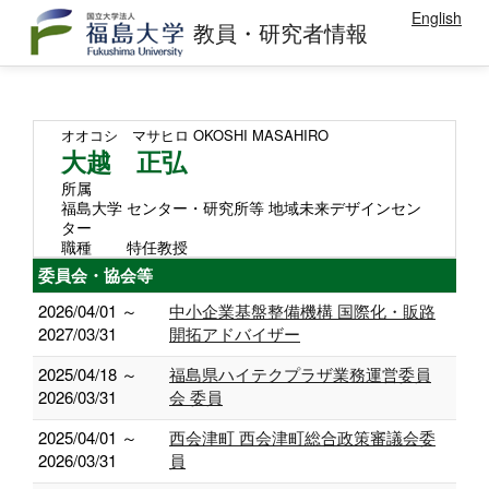
English
教員・研究者情報
オオコシ マサヒロ
OKOSHI MASAHIRO
大越 正弘
所属
福島大学 センター・研究所等 地域未来デザインセン
ター
職種
特任教授
委員会・協会等
2026/04/01 ～
中小企業基盤整備機構 国際化・販路
2027/03/31
開拓アドバイザー
2025/04/18 ～
福島県ハイテクプラザ業務運営委員
2026/03/31
会 委員
2025/04/01 ～
西会津町 西会津町総合政策審議会委
2026/03/31
員