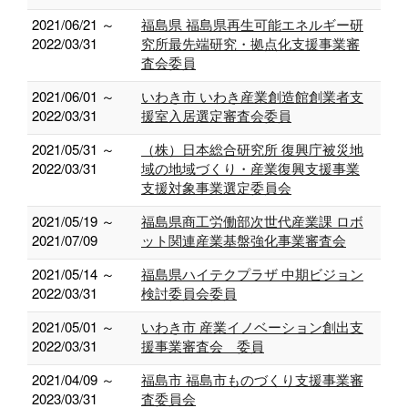
2021/06/21 ～
福島県 福島県再生可能エネルギー研
2022/03/31
究所最先端研究・拠点化支援事業審
査会委員
2021/06/01 ～
いわき市 いわき産業創造館創業者支
2022/03/31
援室入居選定審査会委員
2021/05/31 ～
（株）日本総合研究所 復興庁被災地
2022/03/31
域の地域づくり・産業復興支援事業
支援対象事業選定委員会
2021/05/19 ～
福島県商工労働部次世代産業課 ロボ
2021/07/09
ット関連産業基盤強化事業審査会
2021/05/14 ～
福島県ハイテクプラザ 中期ビジョン
2022/03/31
検討委員会委員
2021/05/01 ～
いわき市 産業イノベーション創出支
2022/03/31
援事業審査会 委員
2021/04/09 ～
福島市 福島市ものづくり支援事業審
2023/03/31
査委員会