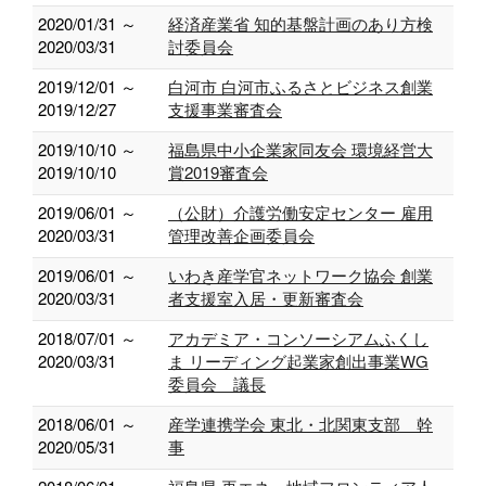
2020/01/31 ～
経済産業省 知的基盤計画のあり方検
2020/03/31
討委員会
2019/12/01 ～
白河市 白河市ふるさとビジネス創業
2019/12/27
支援事業審査会
2019/10/10 ～
福島県中小企業家同友会 環境経営大
2019/10/10
賞2019審査会
2019/06/01 ～
（公財）介護労働安定センター 雇用
2020/03/31
管理改善企画委員会
2019/06/01 ～
いわき産学官ネットワーク協会 創業
2020/03/31
者支援室入居・更新審査会
2018/07/01 ～
アカデミア・コンソーシアムふくし
2020/03/31
ま リーディング起業家創出事業WG
委員会 議長
2018/06/01 ～
産学連携学会 東北・北関東支部 幹
2020/05/31
事