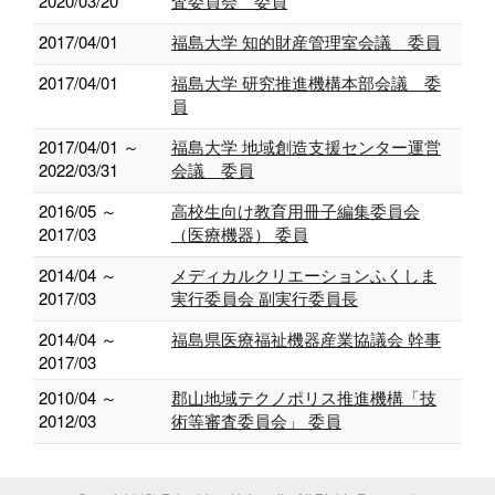
2020/03/20
査委員会 委員
2017/04/01
福島大学 知的財産管理室会議 委員
2017/04/01
福島大学 研究推進機構本部会議 委
員
2017/04/01 ～
福島大学 地域創造支援センター運営
2022/03/31
会議 委員
2016/05 ～
高校生向け教育用冊子編集委員会
2017/03
（医療機器） 委員
2014/04 ～
メディカルクリエーションふくしま
2017/03
実行委員会 副実行委員長
2014/04 ～
福島県医療福祉機器産業協議会 幹事
2017/03
2010/04 ～
郡山地域テクノポリス推進機構「技
2012/03
術等審査委員会」 委員