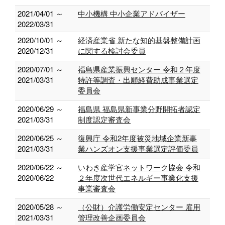
2021/04/01 ～
中小機構 中小企業アドバイザー
2022/03/31
2020/10/01 ～
経済産業省 新たな知的基盤整備計画
2020/12/31
に関する検討会委員
2020/07/01 ～
福島県産業振興センター 令和２年度
2021/03/31
特許等調査・出願経費助成事業選定
委員会
2020/06/29 ～
福島県 福島県新事業分野開拓者認定
2021/03/31
制度認定審査会
2020/06/25 ～
復興庁 令和2年度被災地域企業新事
2021/03/31
業ハンズオン支援事業選定評価委員
2020/06/22 ～
いわき産学官ネットワーク協会 令和
2020/06/22
２年度次世代エネルギー事業化支援
事業審査会
2020/05/28 ～
（公財）介護労働安定センター 雇用
2021/03/31
管理改善企画委員会