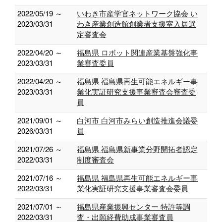
2022/05/19 ～
いわき市産学官ネットワーク協会 い
2023/03/31
わき産業創造館創業者支援室入居選
定審査会
2022/04/20 ～
福島県 ロボット関連産業基盤強化事
2023/03/31
業審査委員
2022/04/20 ～
福島県 福島県再生可能エネルギー事
2023/03/31
業化実証研究支援事業審査会審査委
員
2021/09/01 ～
白河市 白河市みらい創造推進会議委
2026/03/31
員
2021/07/26 ～
福島県 福島県新事業分野開拓者認定
2022/03/31
制度審査会
2021/07/16 ～
福島県 福島県再生可能エネルギー事
2022/03/31
業化実証研究支援事業審査会委員
2021/07/01 ～
福島県産業振興センター 特許等調
2022/03/31
査・出願経費助成事業審査員