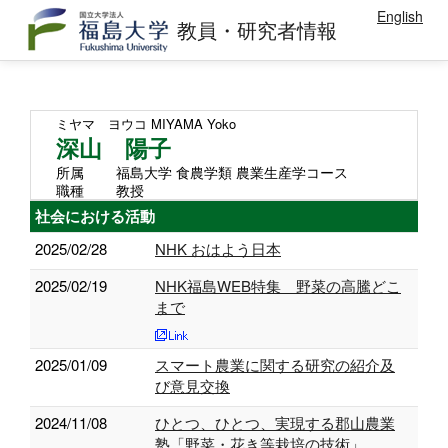
English
教員・研究者情報
ミヤマ ヨウコ
MIYAMA Yoko
深山 陽子
所属
福島大学 食農学類 農業生産学コース
職種
教授
社会における活動
2025/02/28
NHK おはよう日本
2025/02/19
NHK福島WEB特集 野菜の高騰どこ
まで
2025/01/09
スマート農業に関する研究の紹介及
び意見交換
2024/11/08
ひとつ、ひとつ、実現する郡山農業
塾「野菜・花き等栽培の技術」