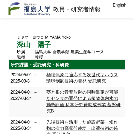
English
教員・研究者情報
ミヤマ ヨウコ
MIYAMA Yoko
深山 陽子
所属
福島大学 食農学類 農業生産学コース
職種
教授
研究課題・受託研究・科研費
2024/05/01 ～
極端気象に適応する次世代型ハウス
2025/03/31
環境制御技術の開発 受託研究
2024/04/01 ～
茎と根の音響放射の同時測定が可能
2027/03/31
なセンサの開発による植物体内水の
動態評価 科学研究費助成事業 基盤研
究B
2024/04/01 ～
先端技術を活用した施設野菜・畑作
2025/03/31
物の省力高収益栽培・出荷技術の確