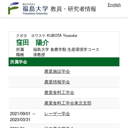
English
教員・研究者情報
クボタ ヨウスケ
KUBOTA Yousuke
窪田 陽介
所属
福島大学 食農学類 生産環境学コース
職種
准教授
所属学会
農業施設学会
農業情報学会
農業食料工学会
農業食料工学会東北支部
2021/09/01 ～
レーザー学会
2023/03/31