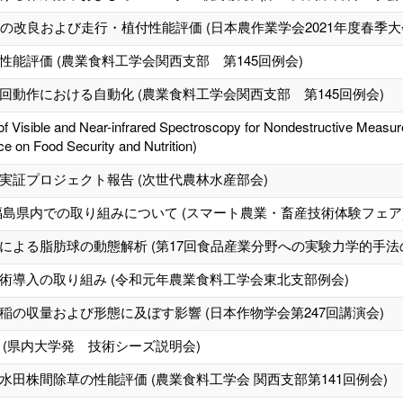
の改良および走行・植付性能評価 (日本農作業学会2021年度春季大
能評価 (農業食料工学会関西支部 第145回例会)
動作における自動化 (農業食料工学会関西支部 第145回例会)
f Visible and Near-infrared Spectroscopy for Nondestructive Measur
ce on Food Security and Nutrition)
実証プロジェクト報告 (次世代農林水産部会)
福島県内での取り組みについて (スマート農業・畜産技術体験フェア
による脂肪球の動態解析 (第17回食品産業分野への実験力学的手法
術導入の取り組み (令和元年農業食料工学会東北支部例会)
の収量および形態に及ぼす影響 (日本作物学会第247回講演会)
(県内大学発 技術シーズ説明会)
田株間除草の性能評価 (農業食料工学会 関西支部第141回例会)