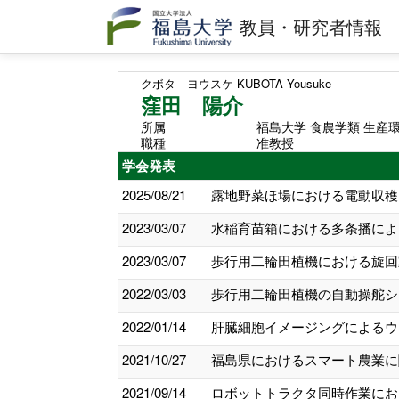
教員・研究者情報
クボタ ヨウスケ
KUBOTA Yousuke
窪田 陽介
所属
福島大学 食農学類 生産
職種
准教授
学会発表
2025/08/21
露地野菜ほ場における電動収穫
2023/03/07
水稲育苗箱における多条播による
2023/03/07
歩行用二輪田植機における旋回動
2022/03/03
歩行用二輪田植機の自動操舵シス
2022/01/14
肝臓細胞イメージングによる ウ
2021/10/27
福島県におけるスマート農業に関
2021/09/14
ロボットトラクタ同時作業にお