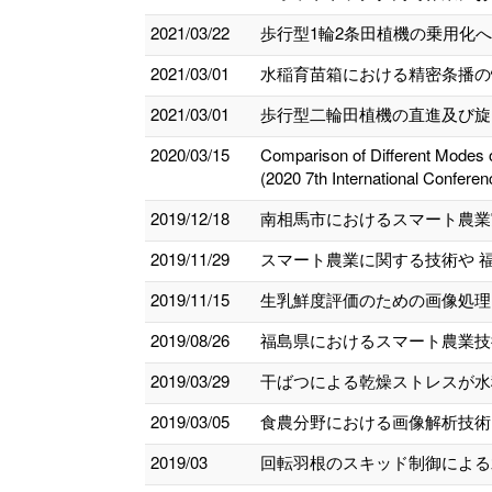
2021/03/22
歩行型1輪2条田植機の乗用化へ
2021/03/01
水稲育苗箱における精密条播の性
2021/03/01
歩行型二輪田植機の直進及び旋回
2020/03/15
Comparison of Different Modes o
(2020 7th International Conferen
2019/12/18
南相馬市におけるスマート農業
2019/11/29
スマート農業に関する技術や 
2019/11/15
生乳鮮度評価のための画像処理
2019/08/26
福島県におけるスマート農業技
2019/03/29
干ばつによる乾燥ストレスが水稲
2019/03/05
食農分野における画像解析技術 
2019/03
回転羽根のスキッド制御による水