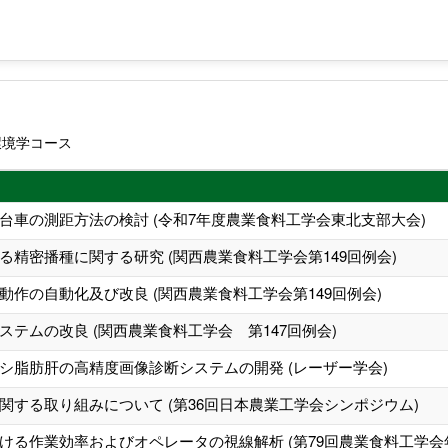
環境学コース
台車の測距方法の検討 (令和7年度農業食料工学会東北支部大会)
精密播種に関する研究 (関西農業食料工学会第149回例会)
作の自動化及び改良 (関西農業食料工学会第149回例会)
テムの改良 (関西農業食料工学会 第147回例会)
シ脂肪肝の高精度画像診断システムの開発 (レーザー学会)
する取り組みについて (第36回日本農業工学会シンポジウム)
ける作業効率およびオペレータの視線解析 (第79回農業食料工学会