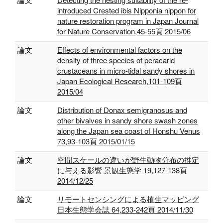
introduced Crested ibis Nipponia nippon for
nature restoration program in Japan Journal
for Nature Conservation,45-55頁 2015/06
論文
Effects of environmental factors on the
density of three species of peracarid
crustaceans in micro-tidal sandy shores in
Japan Ecological Research,101-109頁
2015/04
論文
Distribution of Donax semigranosus and
other bivalves in sandy shore swash zones
along the Japan sea coast of Honshu Venus
73,93-103頁 2015/01/15
論文
空間スケールの違いが野生動物分布の推定
に与える影響 景観生態学 19,127-138頁
2014/12/25
論文
リモートセンシングによる植生マッピング
日本生態学会誌 64,233-242頁 2014/11/30