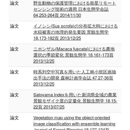
論文
野生動物の保護管理における衛星リモート
センシング技術の適用 日本生態学会誌
64,253-264頁 2014/11/30
論文
イノシシ(Sus scrofa)の分布拡大時における
水稲被害の地理的発生要因 景観生態学
18,173-182頁 2013/12/25
論文
ニホンザル(Macaca fuscata)における農地
選択の季節変化 景観生態学 18,161-173頁
2013/12/25
論文
時系列空中写真を用いた人工林小班区画抽
出手法の開発 森林計画学会誌 47,27-36頁
2013/12/25
論文
Satoyama Indexを用いた新潟県全域の農業
景観モザイク度の定量化 景観生態学 18,15-
22頁 2013/07/25
論文
Vegetation map using the object-oriented
image classification with ensemble learning
Journal of Forest Planning 18,127-134頁