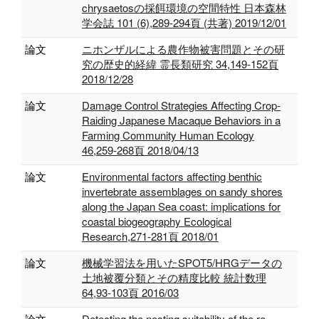
chrysaetosの採餌環境の空間特性 日本森林
学会誌 101 (6),289-294頁 (共著) 2019/12/01
論文
ニホンザルによる農作物被害問題とその研
究の歴史的経緯 霊長類研究 34,149-152頁
2018/12/28
論文
Damage Control Strategies Affecting Crop-
Raiding Japanese Macaque Behaviors in a
Farming Community Human Ecology
46,259-268頁 2018/04/13
論文
Environmental factors affecting benthic
invertebrate assemblages on sandy shores
along the Japan Sea coast: implications for
coastal biogeography Ecological
Research,271-281頁 2018/01
論文
機械学習法を用いたSPOT5/HRGデータの
土地被覆分類とその精度比較 統計数理
64,93-103頁 2016/03
論文
Detecting the nesting suitability of the re-