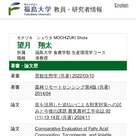
English
教員・研究者情報
モチヅキ ショウタ
MOCHIZUKI Shota
望月 翔太
所属
福島大学 食農学類 生産環境学コース
職種
准教授
著書・論文歴
著書
景観生態学 (共著) 2022/03/10
著書
森林リモートセンシング第4版 (共著)
2014/04
論文
音を活用した追払いによる獣害対策への試
みと今後の課題 農業農村工学会誌 92
(11),13-16頁 (共著) 2024/11
論文
Comparative Evaluation of Fatty Acid
Composition, Tocopherols, and Volatile