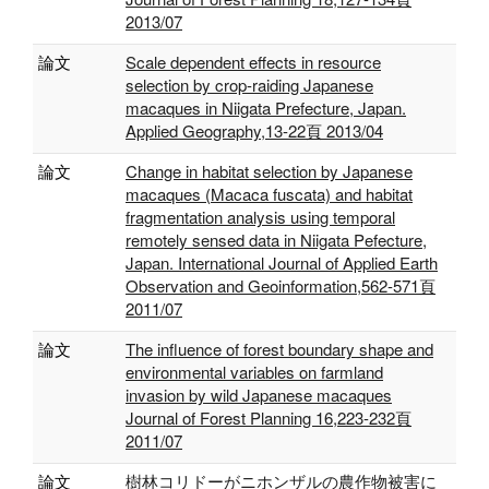
2013/07
論文
Scale dependent effects in resource
selection by crop-raiding Japanese
macaques in Niigata Prefecture, Japan.
Applied Geography,13-22頁 2013/04
論文
Change in habitat selection by Japanese
macaques (Macaca fuscata) and habitat
fragmentation analysis using temporal
remotely sensed data in Niigata Pefecture,
Japan. International Journal of Applied Earth
Observation and Geoinformation,562-571頁
2011/07
論文
The influence of forest boundary shape and
environmental variables on farmland
invasion by wild Japanese macaques
Journal of Forest Planning 16,223-232頁
2011/07
論文
樹林コリドーがニホンザルの農作物被害に