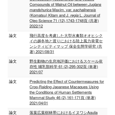
Compounds of Walnut Oil between
Juglans
mandshurica
Maxim. var.
sachalinensis
(Komatsu) Kitam and J.
regia
L. Journal of
Oleo Science 71 (12),1743-1748頁 (共著)
2022/12
論文
飛行高度を考慮した大型水禽類オオヒシク
イの越冬地と渡りにおける陸上風力発電セ
ンシティビティマップ 保全生態学研究 (共
著) 2021/08/31
論文
野生動物の生息地評価におけるスケール依
存性 哺乳類科学 61 (2),295-302頁 (単著)
2021/07
論文
Predicting the Effect of Countermeasures for
Crop-Raiding Japanese Macaques Using
the Conditions of Human Settlements
Mammal Study 46 (2),161-171頁 (単著)
2021/04/01
論文
落葉広葉樹林帯におけるイヌワシAquila