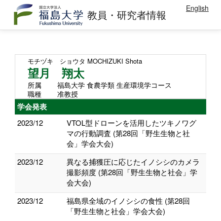
English
教員・研究者情報
モチヅキ ショウタ
MOCHIZUKI Shota
望月 翔太
所属
福島大学 食農学類 生産環境学コース
職種
准教授
学会発表
2023/12
VTOL型ドローンを活用したツキノワグ
マの行動調査 (第28回「野生生物と社
会」学会大会)
2023/12
異なる捕獲圧に応じたイノシシのカメラ
撮影頻度 (第28回「野生生物と社会」学
会大会)
2023/12
福島県全域のイノシシの食性 (第28回
「野生生物と社会」学会大会)