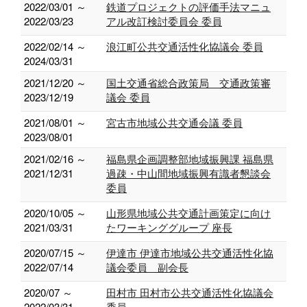
2022/03/01 ～
鉄道プロジェクトの評価手法マニュ
2022/03/23
アル改訂検討委員会 委員
2022/02/14 ～
浪江町公共交通活性化協議会 委員
2024/03/31
2021/12/20 ～
国土交通省総合政策局 交通政策審
2023/12/19
議会 委員
2021/08/01 ～
宮古市地域公共交通会議 委員
2023/08/01
2021/02/16 ～
福島県企画調整部地域振興課 福島県
2021/12/31
過疎・中山間地域振興有識者懇談会
委員
2020/10/05 ～
山形県地域公共交通計画策定に向け
2021/03/31
たワーキンググループ 座長
2020/07/15 ～
伊達市 伊達市地域公共交通活性化協
2022/07/14
議会委員 副会長
2020/07 ～
田村市 田村市公共交通活性化協議会
2022/03/31
委員