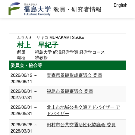
English
教員・研究者情報
ムラカミ サキコ
MURAKAMI Sakiko
村上 早紀子
所属
福島大学 経済経営学類 経営学コース
職種
准教授
委員会・協会等
2026/06/12 ～
青森県景観形成審議会 委員
2028/06/11
2026/06/01 ～
福島市景観審議会 委員
2027/07/31
2026/06/01 ～
北上市地域公共交通アドバイザー ア
2028/05/31
ドバイザー
2026/05/26 ～
田村市公共交通活性化協議会 委員
2028/03/31