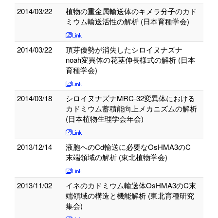
2014/03/22
植物の重金属輸送体のキメラ分子のカド
ミウム輸送活性の解析 (日本育種学会)
2014/03/22
頂芽優勢が消失したシロイヌナズナ
noah変異体の花茎伸長様式の解析 (日本
育種学会)
2014/03/18
シロイヌナズナMRC-32変異体における
カドミウム蓄積能向上メカニズムの解析
(日本植物生理学会年会)
2013/12/14
液胞へのCd輸送に必要なOsHMA3のC
末端領域の解析 (東北植物学会)
2013/11/02
イネのカドミウム輸送体OsHMA3のC末
端領域の構造と機能解析 (東北育種研究
集会)