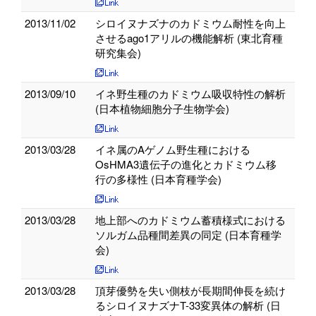
2013/11/02
シロイヌナズナのカドミウム耐性を向上
させるago1アリルの機能解析 (東北育種
研究集会)
2013/09/10
イネ野生種のカドミウム吸収特性の解析
(日本植物細胞分子生物学会)
2013/03/28
イネ属のAゲノム野生種における
OsHMA3遺伝子の進化とカドミウム移
行の多様性 (日本育種学会)
2013/03/28
地上部へのカドミウム蓄積様式における
ソルガム品種間差異の同定 (日本育種学
会)
2013/03/28
頂芽優勢を失い側枝が長期間伸長を続け
るシロイヌナズナT-33変異体の解析 (日