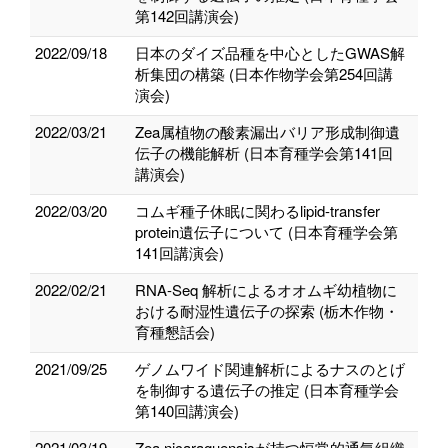
第142回講演会)
2022/09/18
日本のダイズ品種を中心としたGWAS解
析集団の構築 (日本作物学会第254回講
演会)
2022/03/21
Zea属植物の酸素漏出バリア形成制御遺
伝子の機能解析 (日本育種学会第141回
講演会)
2022/03/20
コムギ種子休眠に関わるlipid-transfer
protein遺伝子について (日本育種学会第
141回講演会)
2022/02/21
RNA-Seq 解析によるオオムギ幼植物に
おける耐湿性遺伝子の探索 (栃木作物・
育種懇話会)
2021/09/25
ゲノムワイド関連解析によるナスのとげ
を制御する遺伝子の推定 (日本育種学会
第140回講演会)
2021/03/19
Zea nicaraguensisが持つ恒常的通気組織