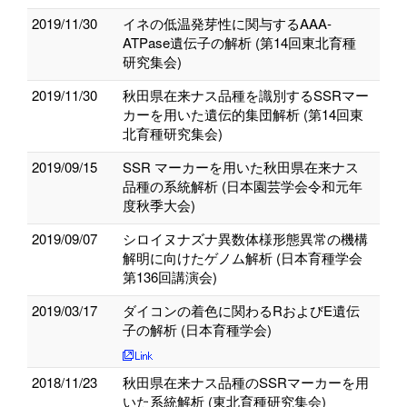
2019/11/30
イネの低温発芽性に関与するAAA-
ATPase遺伝子の解析 (第14回東北育種
研究集会)
2019/11/30
秋田県在来ナス品種を識別するSSRマー
カーを用いた遺伝的集団解析 (第14回東
北育種研究集会)
2019/09/15
SSR マーカーを用いた秋田県在来ナス
品種の系統解析 (日本園芸学会令和元年
度秋季大会)
2019/09/07
シロイヌナズナ異数体様形態異常の機構
解明に向けたゲノム解析 (日本育種学会
第136回講演会)
2019/03/17
ダイコンの着色に関わるRおよびE遺伝
子の解析 (日本育種学会)
2018/11/23
秋田県在来ナス品種のSSRマーカーを用
いた系統解析 (東北育種研究集会)