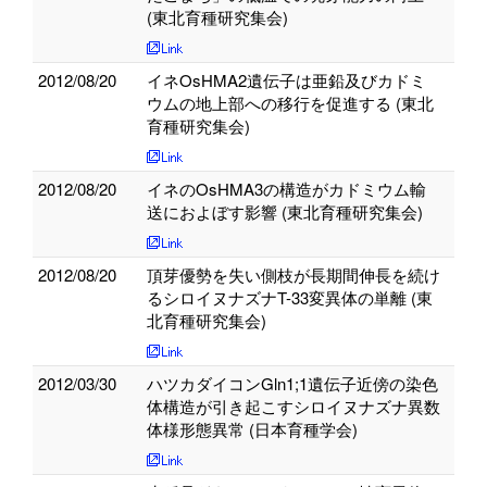
(東北育種研究集会)
2012/08/20
イネOsHMA2遺伝子は亜鉛及びカドミ
ウムの地上部への移行を促進する (東北
育種研究集会)
2012/08/20
イネのOsHMA3の構造がカドミウム輸
送におよぼす影響 (東北育種研究集会)
2012/08/20
頂芽優勢を失い側枝が長期間伸長を続け
るシロイヌナズナT-33変異体の単離 (東
北育種研究集会)
2012/03/30
ハツカダイコンGln1;1遺伝子近傍の染色
体構造が引き起こすシロイヌナズナ異数
体様形態異常 (日本育種学会)