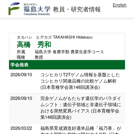
English
教員・研究者情報
タカハシ ヒデカズ
TAKAHASHI Hidekazu
高橋 秀和
所属
福島大学 食農学類 農業生産学コース
職種
教授
学会発表
2026/09/10
コシヒカリT2Tゲノム情報を基盤とした
コシヒカリ関連品種の比較ゲノム解析
(日本育種学会第148回講演会)
2026/09/10
完全ゲノムがもたらす遺伝学のパラダイ
ムシフト：遺伝子領域と非遺伝子領域に
おける突然変異バイアス (日本育種学会
第148回講演会)
2026/03/22
福島県育成酒造好適米品種「福乃香」が