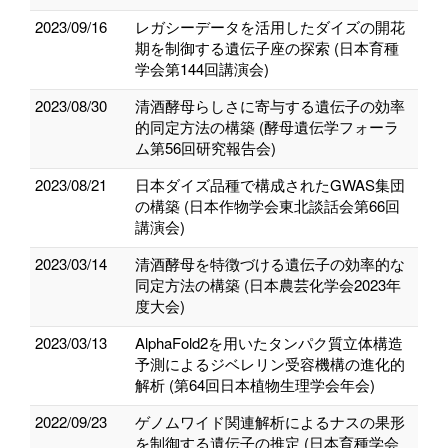
2023/09/16
レガシーデータを活用したダイズの開花
期を制御する遺伝子座の探索 (日本育種
学会第144回講演会)
2023/08/30
清酒酵母らしさに寄与する遺伝子の効率
的同定方法の構築 (酵母遺伝学フォーラ
ム第56回研究報告会)
2023/08/21
日本ダイズ品種で構成されたGWAS集団
の構築 (日本作物学会東北談話会第66回
講演会)
2023/03/14
清酒酵母を特徴づける遺伝子の効率的な
同定方法の構築 (日本農芸化学会2023年
度大会)
2023/03/13
AlphaFold2を用いたタンパク質立体構造
予測によるジベレリン受容機構の進化的
解析 (第64回日本植物生理学会年会)
2022/09/23
ゲノムワイド関連解析によるナスの果形
を制御する遺伝子の推定 (日本育種学会