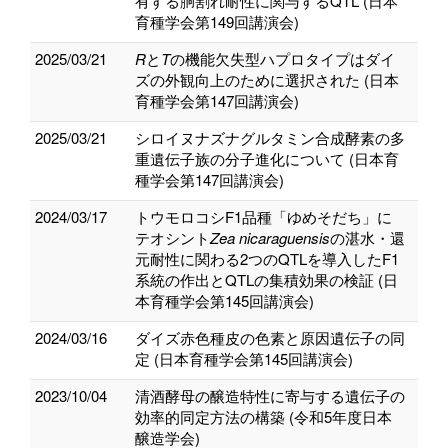
有する胴割れ耐性に関与するQTL (日本
育種学会第149回講演会)
2025/03/21
R
と
T
の機能欠失型ハプロタイプはダイ
ズの外観向上のために選択された (日本
育種学会第147回講演会)
2025/03/21
シロイヌナズナグルタミン合成酵素の多
重遺伝子族の分子進化について (日本育
種学会第147回講演会)
2024/03/17
トウモロコシF1品種「ゆめそだち」に
テオシント
Zea nicaraguensis
の湛水・還
元耐性に関わる2つのQTLを導入したF1
系統の作出とQTLの集積効果の検証 (日
本育種学会第145回講演会)
2024/03/16
ダイズ赤色種皮の色素と原因遺伝子の同
定 (日本育種学会第145回講演会)
2023/10/04
清酒酵母の醸造特性に寄与する遺伝子の
効率的同定方法の構築 (令和5年度日本
醸造学会)