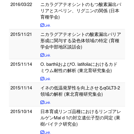
2016/03/22
ニカラグアテオシントのもつ酸素漏出バ
リアとスベリン、リグニンの関係 (日本
育種学会)
2015/11/21
ニカラグアテオシントの酸素漏出バリア
形成に関与する染色体領域の特定 (育種
学会中部地区談話会)
2015/11/14
O. barthiiおよびO. latifoliaにおけるカド
ミウム耐性の解析 (東北育研究集会)
2015/11/14
イネの低温発芽性を向上させるqGLT3-2
領域の解析 (東北育種研究集会)
2015/10/14
日本育成リンゴ品種におけるリンゴアレ
ルゲンMal d 1の対立遺伝子型の同定 (果
樹バイテク研究会)