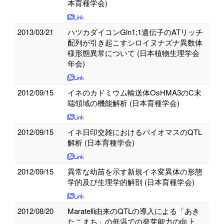
本育種学会)
2013/03/21
ハツカダイコンGln1;1遺伝子のATリッチ
配列が引き起こすシロイヌナズナ異数体
様形態異常について (日本植物生理学会
年会)
2012/09/15
イネのカドミウム輸送体OsHMA3のC末
端領域の機能解析 (日本育種学会)
2012/09/15
イネ日印交雑におけるバイオマスのQTL
解析 (日本育種学会)
2012/09/15
異常な幼苗を示す新規イネ変異体の形態
学的及び生理学的解剖 (日本育種学会)
2012/08/20
Maratelli由来のQTLの導入による「あき
たこまち」の低温での発芽能力の向上