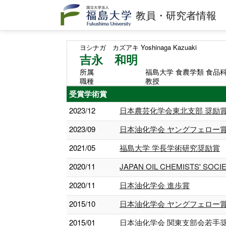
教員・研究者情報
ヨシナガ カズアキ
Yoshinaga Kazuaki
吉永 和明
所属
福島大学 食農学類 食品
職種
教授
受賞学術賞
2023/12
日本農芸化学会東北支部 奨励
2023/09
日本油化学会 ヤングフェロー
2021/05
福島大学 学長学術研究奨励賞
2020/11
JAPAN OIL CHEMISTS' SOCIETY 
2020/11
日本油化学会 進歩賞
2015/10
日本油化学会 ヤングフェロー
2015/01
日本油化学会 関東支部会若手