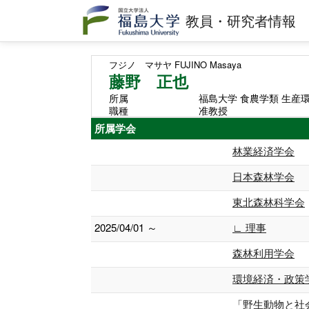
教員・研究者情報
フジノ マサヤ
FUJINO Masaya
藤野 正也
所属
福島大学 食農学類 生産
職種
准教授
所属学会
林業経済学会
日本森林学会
東北森林科学会
2025/04/01 ～
∟ 理事
森林利用学会
環境経済・政策
「野生動物と社