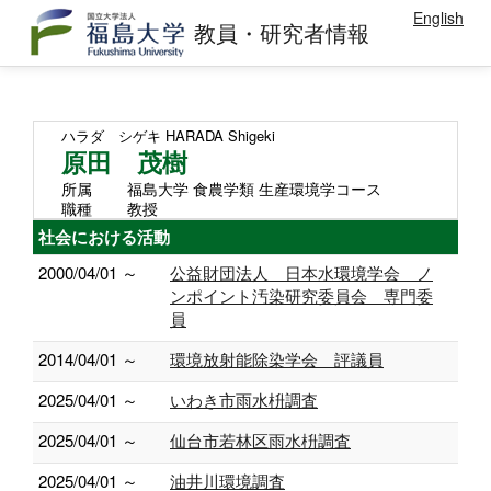
English
教員・研究者情報
ハラダ シゲキ
HARADA Shigeki
原田 茂樹
所属
福島大学 食農学類 生産環境学コース
職種
教授
社会における活動
2000/04/01 ～
公益財団法人 日本水環境学会 ノ
ンポイント汚染研究委員会 専門委
員
2014/04/01 ～
環境放射能除染学会 評議員
2025/04/01 ～
いわき市雨水枡調査
2025/04/01 ～
仙台市若林区雨水枡調査
2025/04/01 ～
油井川環境調査