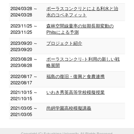
2024/03/28 ～
ポーラスコンクリとによる利水と治
2024/03/28
水のコベネフィット
2023/11/25 ～
森林空間線量率の短期長期変動の
2023/11/25
Phitsによる予測
2023/09/20 ～
プロジェクト紹介
2023/09/20
2023/08/28 ～
ポーラスコンクリ-ト利用の新しい戦
2023/08/28
略展開
2022/08/17 ～
福島の復旧・復興と食農連携
2022/08/17
2021/10/15 ～
いわき秀英高等学校模擬授業
2021/10/15
2021/03/05 ～
尚絅学園高校模擬講義
2021/03/05
Copyright (C) Fukushima University. All Rights Reserved.