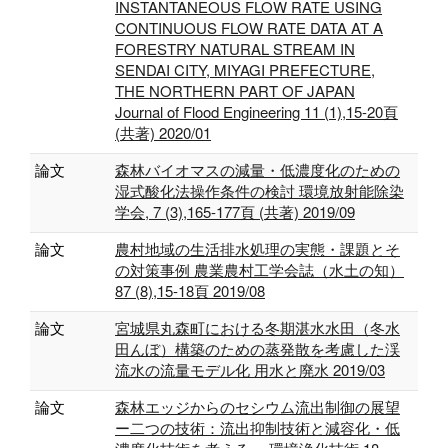
INSTANTANEOUS FLOW RATE USING
CONTINUOUS FLOW RATE DATA AT A
FORESTRY NATURAL STREAM IN
SENDAI CITY, MIYAGI PREFECTURE,
THE NORTHERN PART OF JAPAN
Journal of Flood Engineering 11 (1),15-20頁
(共著) 2020/01
論文
森林バイオマスの減量・低濃度化のための
湿式酸化法操作条件の検討 環境放射能除染
学会, 7 (3),165-177頁 (共著) 2019/09
論文
農村地域の生活排水処理の実態・課題とそ
の対策事例 農業農村工学会誌（水土の知）
87 (8),15-18頁 2019/08
論文
宮城県丸森町における冬期湛水水田（冬水
田んぼ）構築のための蒸発散を考慮した渓
流水の流量モデル化 用水と廃水 2019/03
論文
森林エッジからのセシウム流出制御の展望
ー二つの技術：流出抑制技術と減容化・低