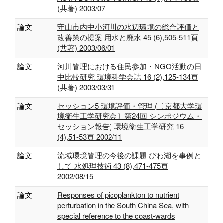
(共著) 2003/07
論文
守山市内中小河川の水辺環境の総合評価と
改善策の提案 用水と廃水 45 (6),505-511頁
(共著) 2003/06/01
論文
河川管理における住民参加・NGO活動の日
中比較研究 環境科学会誌 16 (2),125-134頁
(共著) 2003/03/31
論文
セッション5 環境評価・管理 (〔京都大学環
境衛生工学研究会〕第24回 シンポジウム・
セッション報告) 環境衛生工学研究 16
(4),51-53頁 2002/11
論文
流域環境管理の今後の課題 びわ湖を事例と
して 水処理技術 43 (8),471-475頁
2002/08/15
論文
Responses of picoplankton to nutrient
perturbation in the South China Sea, with
special reference to the coast-wards