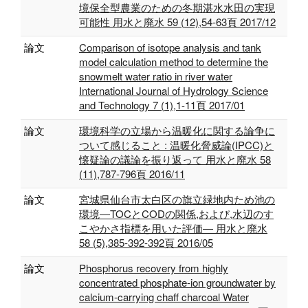
境保全型農業のための冬期湛水水田の実現
可能性 用水と廃水 59 (12),54-63頁 2017/12
論文
Comparison of isotope analysis and tank
model calculation method to determine the
snowmelt water ratio in river water
International Journal of Hydrology Science
and Technology 7 (1),1-11頁 2017/01
論文
環境科学の立場から温暖化に関する論争に
ついて感じること : 温暖化脅威論(IPCC)と
懐疑論の議論を振り返って 用水と廃水 58
(11),787-796頁 2016/11
論文
宮城県仙台市太白区の旗立緑地内ため池の
環境―TOCとCODの関係,および,水辺のす
こやかさ指標を用いた評価― 用水と廃水
58 (5),385‐392-392頁 2016/05
論文
Phosphorus recovery from highly
concentrated phosphate-ion groundwater by
calcium-carrying chaff charcoal Water