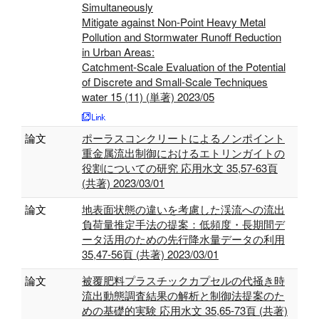
Simultaneously
Mitigate against Non-Point Heavy Metal
Pollution and Stormwater Runoff Reduction
in Urban Areas:
Catchment-Scale Evaluation of the Potential
of Discrete and Small-Scale Techniques
water 15 (11) (単著) 2023/05
論文
ポーラスコンクリートによるノンポイント
重金属流出制御におけるエトリンガイトの
役割についての研究 応用水文 35,57-63頁
(共著) 2023/03/01
論文
地表面状態の違いを考慮した渓流への流出
負荷量推定手法の提案：低頻度・長期間デ
ータ活用のための先行降水量データの利用
35,47-56頁 (共著) 2023/03/01
論文
被覆肥料プラスチックカプセルの代掻き時
流出動態調査結果の解析と制御法提案のた
めの基礎的実験 応用水文 35,65-73頁 (共著)