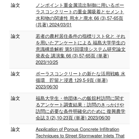
論文
ノンポイント重金属流出制御に用いるポー
ラスコンクリートの重金属吸着とセメント
水和物の関連性 用水と廃水 66 (3),57-65頁
(共著) 2024/03/01
論文
若者の農村居住条件の指標リスト化と それ
を用いたアンケートによる 福島大学学生の
意識構造解析 第51回環境システム研究論文
発表会 講演集 66 (3),57-65頁 (単著)
2023/10/25
論文
ポーラスコンクリートの新たな活用戦略 水
循環 貯留と浸透 129,5-9頁 (単著)
2023/06/30
論文
福島大学生・他団体への飯舘村訪問に関す
るアンケート調査結果：訪問のきっかけや
訪問に必要な条件明確化のために 復興農学
会誌 3 (2),10-23頁 (単著) 2023/06/30
論文
Application of Porous Concrete Infiltration
Techniques to Street Stormwater Inlets That