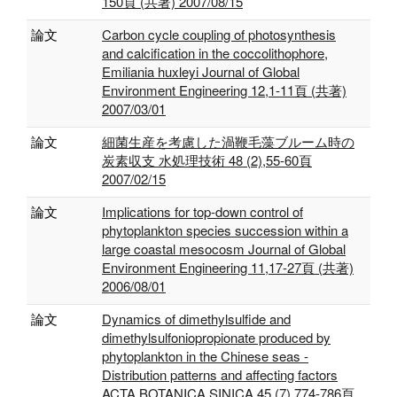
150頁 (共著) 2007/08/15
論文
Carbon cycle coupling of photosynthesis
and calcification in the coccolithophore,
Emiliania huxleyi Journal of Global
Environment Engineering 12,1-11頁 (共著)
2007/03/01
論文
細菌生産を考慮した渦鞭毛藻ブルーム時の
炭素収支 水処理技術 48 (2),55-60頁
2007/02/15
論文
Implications for top-down control of
phytoplankton species succession within a
large coastal mesocosm Journal of Global
Environment Engineering 11,17-27頁 (共著)
2006/08/01
論文
Dynamics of dimethylsulfide and
dimethylsulfoniopropionate produced by
phytoplankton in the Chinese seas -
Distribution patterns and affecting factors
ACTA BOTANICA SINICA 45 (7),774-786頁