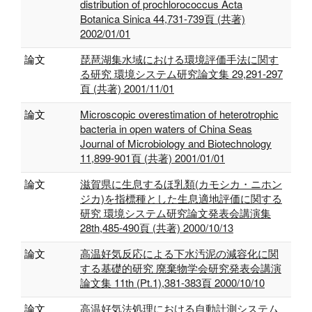
distribution of prochlorococcus Acta
Botanica Sinica 44,731-739頁 (共著)
2002/01/01
論文
琵琶湖集水域における環境評価手法に関す
る研究 環境システム研究論文集 29,291-297
頁 (共著) 2001/11/01
論文
Microscopic overestimation of heterotrophic
bacteria in open waters of China Seas
Journal of Microbiology and Biotechnology
11,899-901頁 (共著) 2001/01/01
論文
滋賀県に生息するほ乳類(カモシカ・ニホン
ジカ)を指標種とした生息適地評価に関する
研究 環境システム研究論文発表会講演集
28th,485-490頁 (共著) 2000/10/13
論文
高温好気反応による下水汚泥の減容化に関
する基礎的研究 廃棄物学会研究発表会講演
論文集 11th (Pt.1),381-383頁 2000/10/10
論文
高温好気法処理における自動計測システム