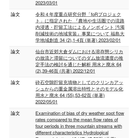
2023/03/01
論文
令和４年度重点研究分野「foRプロジェク
ト」に指定された 『農地や生活圏での流路
内浸透・貯留工法によるノンポイント 汚濁
削減技術の地域実装』事業について 福島大
学地域創造 34 (2),1-4頁 (単著) 2023/02/01
論文
仙台市近郊大倉ダムにおける溶存態シリカ
の放流と滞留についてのダム放流濃度の推
定手法の検討を通じた解析 用水と廃水 64
(2),39-46頁 (共著) 2022/12/01
論文
砕石空隙貯留充填物としてのクリンカアッ
シュからの重金属溶出特性とそのモデル化
用水と廃水 64 (55),53-62頁 (単著)
2022/05/01
論文
Examination of bias of dry weather spot flow
rates compared to the mean flow rates of
four periods in three mountain streams with
different characteristics Hydrological