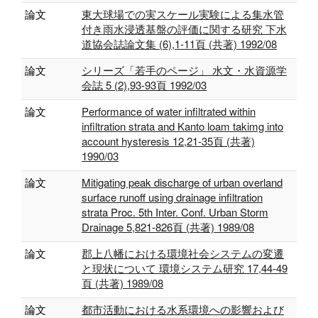
論文
東大球場での実スケール実験による集水管
付き雨水浸透基盤の評価に関する研究 下水
道協会誌論文集 (6),1-11頁 (共著) 1992/08
論文
シリーズ「若手のページ」 水文・水資源学
会誌 5 (2),93-93頁 1992/03
論文
Performance of water infiltrated within
infiltration strata and Kanto loam takimg into
account hysteresis 12,21-35頁 (共著)
1990/03
論文
Mitigating peak discharge of urban overland
surface runoff using drainage infiltration
strata Proc. 5th Inter. Conf. Urban Storm
Drainage 5,821-826頁 (共著) 1989/08
論文
郡上八幡における環境社会システムの変遷
と現状について 環境システム研究 17,44-49
頁 (共著) 1989/08
論文
都市活動における水系環境への影響および