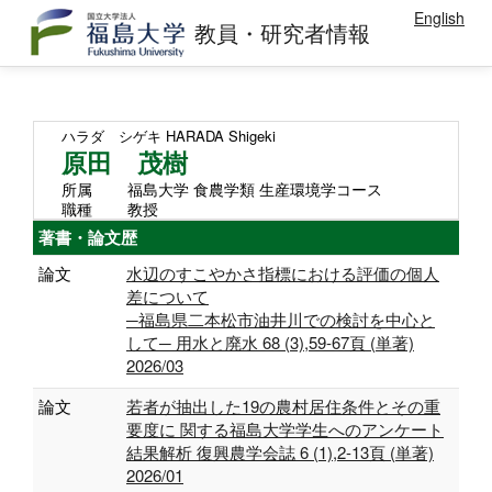
English
教員・研究者情報
ハラダ シゲキ
HARADA Shigeki
原田 茂樹
所属
福島大学 食農学類 生産環境学コース
職種
教授
著書・論文歴
論文
水辺のすこやかさ指標における評価の個人
差について
─福島県二本松市油井川での検討を中心と
して─ 用水と廃水 68 (3),59-67頁 (単著)
2026/03
論文
若者が抽出した19の農村居住条件とその重
要度に 関する福島大学学生へのアンケート
結果解析 復興農学会誌 6 (1),2-13頁 (単著)
2026/01