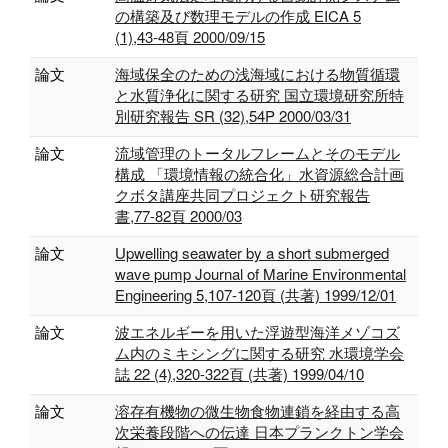
の構築及び数理モデルの作成 EICA 5
(1),43-48頁 2000/09/15
論文
海域保全のための浅海域における物質循環
と水質浄化に関する研究 国立環境研究所特
別研究報告 SR (32),54P 2000/03/31
論文
流域管理のトータルフレームとそのモデル
構成 「環境情報の統合化」水資源総合計画
クボタ講座共同プロジェクト研究報告
書,77-82頁 2000/03
論文
Upwelling seawater by a short submerged
wave pump Journal of Marine Environmental
Engineering 5,107-120頁 (共著) 1999/12/01
論文
波エネルギーを用いた浮遊型海洋メゾコズ
ム内のミキシングに関する研究 水環境学会
誌 22 (4),320-322頁 (共著) 1999/04/10
論文
溶存有機物の微生物食物連鎖を経由する高
次栄養段階への伝達 日本プランクトン学会