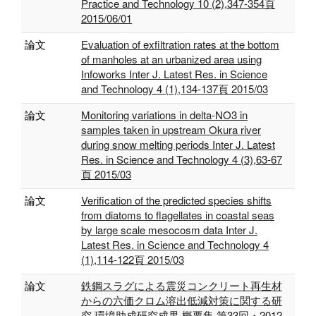
Practice and Technology 10 (2),347-354頁
2015/06/01
論文
Evaluation of exfiltration rates at the bottom
of manholes at an urbanized area using
Infoworks Inter J. Latest Res. in Science
and Technology 4 (1),134-137頁 2015/03
論文
Monitoring variations in delta-NO3 in
samples taken in upstream Okura river
during snow melting periods Inter J. Latest
Res. in Science and Technology 4 (3),63-67
頁 2015/03
論文
Verification of the predicted species shifts
from diatoms to flagellates in coastal seas
by large scale mesocosm data Inter J.
Latest Res. in Science and Technology 4
(1),114-122頁 2015/03
論文
鉄鋼スラグによる震災コンクリート再生材
からの六価クロム溶出低減対策に関する研
究 環境助成研究成果 概要集 第33回・2012