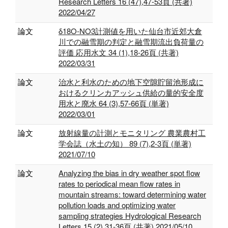
Research Letters 16 (47),47-53頁 (共著)
2022/04/27
論文
δ18O-NO3計測値を用いた仙台市近郊大倉
川での融雪期の判定と融雪期流出負荷量の
評価 応用水文 34 (1),18-26頁 (共著)
2022/03/31
論文
治水と利水のための地下空隙貯留池形成に
おけるクリンカアッシュ供給の量的安全度
用水と廃水 64 (3),57-66頁 (単著)
2022/03/01
論文
放射線量の計測とモニタリング 農業農村工
学会誌（水土の知） 89 (7),2-3頁 (単著)
2021/07/10
論文
Analyzing the bias in dry weather spot flow
rates to periodical mean flow rates in
mountain streams: toward determining water
pollution loads and optimizing water
sampling strategies Hydrological Research
Letters 15 (2),31-36頁 (共著) 2021/05/10