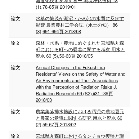
濃度化技術を考えるー 環境浄化技術 18
(1),78-85頁 2019/01
論文
水草の繁茂が湖沼・ため池の水質に及ぼす
影響 農業農村工学会誌（水土の知） 86
(8),691-694頁 2018/08
論文
森林・水系・農地にめぐまれた宮城県丸森
町における町への愛着に関する考察 用水と
廃水 60 (5),56-63頁 2018/05
論文
Annual Changes in the Fukushima
Residents' Views on the Safety of Water and
Air Environments and Their Associations
with the Perception of Radiation Risks J.
Radiation Research 59 (S2),ii31-ii39頁
2018/03
論文
農業集落排水施設における汚泥の農地還元
と農家の意識に関する研究 用水と廃水 60
(2),59-67頁 2018/02
論文
宮城県丸森町におけるタンチョウ復帰と環