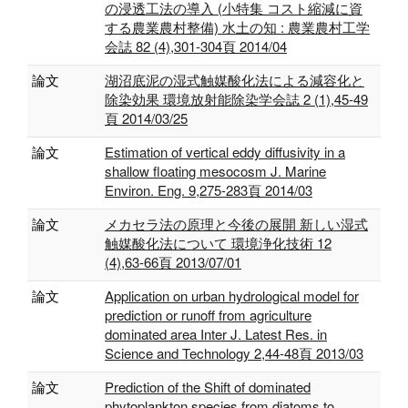
の浸透工法の導入 (小特集 コスト縮減に資
する農業農村整備) 水土の知 : 農業農村工学
会誌 82 (4),301-304頁 2014/04
論文
湖沼底泥の湿式触媒酸化法による減容化と
除染効果 環境放射能除染学会誌 2 (1),45-49
頁 2014/03/25
論文
Estimation of vertical eddy diffusivity in a
shallow floating mesocosm J. Marine
Environ. Eng. 9,275-283頁 2014/03
論文
メカセラ法の原理と今後の展開 新しい湿式
触媒酸化法について 環境浄化技術 12
(4),63-66頁 2013/07/01
論文
Application on urban hydrological model for
prediction or runoff from agriculture
dominated area Inter J. Latest Res. in
Science and Technology 2,44-48頁 2013/03
論文
Prediction of the Shift of dominated
phytoplankton species from diatoms to