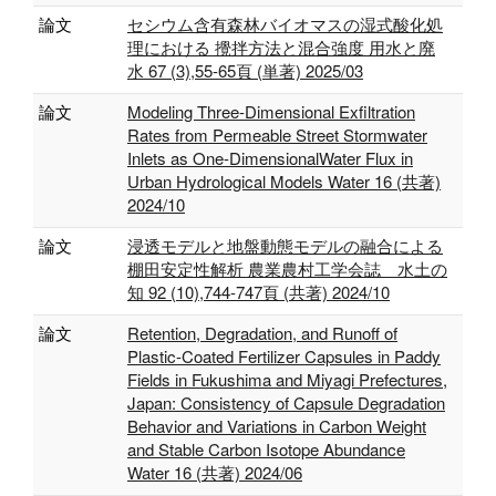
論文
セシウム含有森林バイオマスの湿式酸化処
理における 攪拌方法と混合強度 用水と廃
水 67 (3),55-65頁 (単著) 2025/03
論文
Modeling Three-Dimensional Exfiltration
Rates from Permeable Street Stormwater
Inlets as One-DimensionalWater Flux in
Urban Hydrological Models Water 16 (共著)
2024/10
論文
浸透モデルと地盤動態モデルの融合による
棚田安定性解析 農業農村工学会誌 水土の
知 92 (10),744-747頁 (共著) 2024/10
論文
Retention, Degradation, and Runoff of
Plastic-Coated Fertilizer Capsules in Paddy
Fields in Fukushima and Miyagi Prefectures,
Japan: Consistency of Capsule Degradation
Behavior and Variations in Carbon Weight
and Stable Carbon Isotope Abundance
Water 16 (共著) 2024/06