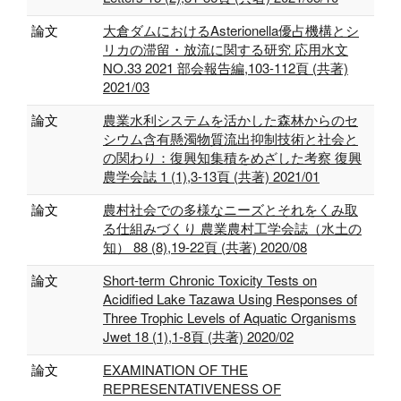
論文
大倉ダムにおけるAsterionella優占機構とシ
リカの滞留・放流に関する研究 応用水文
NO.33 2021 部会報告編,103-112頁 (共著)
2021/03
論文
農業水利システムを活かした森林からのセ
シウム含有懸濁物質流出抑制技術と社会と
の関わり：復興知集積をめざした考察 復興
農学会誌 1 (1),3-13頁 (共著) 2021/01
論文
農村社会での多様なニーズとそれをくみ取
る仕組みづくり 農業農村工学会誌（水土の
知） 88 (8),19-22頁 (共著) 2020/08
論文
Short-term Chronic Toxicity Tests on
Acidified Lake Tazawa Using Responses of
Three Trophic Levels of Aquatic Organisms
Jwet 18 (1),1-8頁 (共著) 2020/02
論文
EXAMINATION OF THE
REPRESENTATIVENESS OF