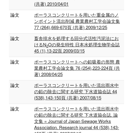
(共著) 2010/04/01
論文
ポーラスコンクリートを用いた重金属のノ
ンポイント流出削減 農業農村工学会論文集
77 (264),669-670頁 (共著) 2009/12/25
論文
畜舎排水を処理する回分式活性汚泥法にお
けるN
Oの発生特性 日本水処理生物学会誌
2
45 (1),13-22頁 2009/03/15
論文
ポーラスコンクリートへの鉛吸着の形態 農
業農村工学会論文集 76 (254),223-224頁 (共
著) 2008/04/25
論文
ポーラスコンクリートを用いた流出雨水中
の鉛の除去に関する研究 下水道協会誌 44
(538),143-150頁 (共著) 2007/08/15
論文
ポーラスコンクリートを用いた流出雨水中
の鉛の除去に関する研究 下水道協会誌. 論
文集 = Journal of Japan Sewage Works
Association. Research journal 44 (538),143-