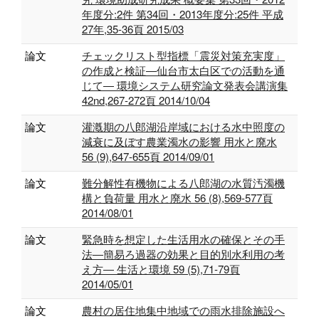
年度分:2件 第34回・2013年度分:25件 平成
27年,35-36頁 2015/03
論文
チェックリスト型指標「震災対策充実度」
の作成と検証―仙台市太白区での活動を通
じて― 環境システム研究論文発表会講演集
42nd,267-272頁 2014/10/04
論文
灌漑期の八郎湖沿岸域における水中照度の
減衰に及ぼす農業濁水の影響 用水と廃水
56 (9),647-655頁 2014/09/01
論文
難分解性有機物による八郎湖の水質汚濁機
構と負荷量 用水と廃水 56 (8),569-577頁
2014/08/01
論文
緊急時を想定した生活用水の確保とその手
法―簡易ろ過器の効果と目的別水利用の考
え方― 生活と環境 59 (5),71-79頁
2014/05/01
論文
農村の居住地集中地域での雨水排除施設へ