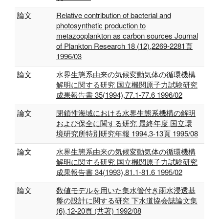
論文
Relative contribution of bacterial and
photosynthetic production to
metazooplankton as carbon sources Journal
of Plankton Research 18 (12),2269-2281頁
1996/03
論文
水界生態系由来の気候変動気体の循環機構
解明に関する研究 国立機関原子力試験研究
成果報告書 35(1994),77.1-77.6 1996/02
論文
閉鎖性海域における水界生態系機構の解明
および保全に関する研究 最終年度 国立環
境研究所特別研究年報 1994,3-13頁 1995/08
論文
水界生態系由来の気候変動気体の循環機構
解明に関する研究 国立機関原子力試験研究
成果報告書 34(1993),81.1-81.6 1995/02
論文
数値モデルを用いた集水管付き雨水浸透基
盤の設計に関する研究 下水道協会誌論文集
(6),12-20頁 (共著) 1992/08