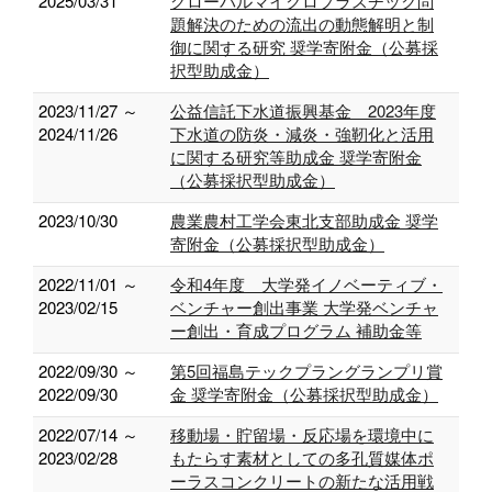
2025/03/31
グローバルマイクロプラスチック問
題解決のための流出の動態解明と制
御に関する研究 奨学寄附金（公募採
択型助成金）
2023/11/27 ～
公益信託下水道振興基金 2023年度
2024/11/26
下水道の防炎・減炎・強靭化と活用
に関する研究等助成金 奨学寄附金
（公募採択型助成金）
2023/10/30
農業農村工学会東北支部助成金 奨学
寄附金（公募採択型助成金）
2022/11/01 ～
令和4年度 大学発イノベーティブ・
2023/02/15
ベンチャー創出事業 大学発ベンチャ
ー創出・育成プログラム 補助金等
2022/09/30 ～
第5回福島テックプラングランプリ賞
2022/09/30
金 奨学寄附金（公募採択型助成金）
2022/07/14 ～
移動場・貯留場・反応場を環境中に
2023/02/28
もたらす素材としての多孔質媒体ポ
ーラスコンクリートの新たな活用戦