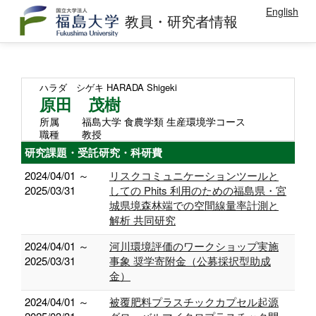
English
教員・研究者情報
ハラダ シゲキ
HARADA Shigeki
原田 茂樹
所属
福島大学 食農学類 生産環境学コース
職種
教授
研究課題・受託研究・科研費
2024/04/01 ～
リスクコミュニケーションツールと
2025/03/31
しての Phits 利⽤のための福島県・宮
城県境森林端での空間線量率計測と
解析 共同研究
2024/04/01 ～
河川環境評価のワークショップ実施
2025/03/31
事象 奨学寄附金（公募採択型助成
金）
2024/04/01 ～
被覆肥料プラスチックカプセル起源