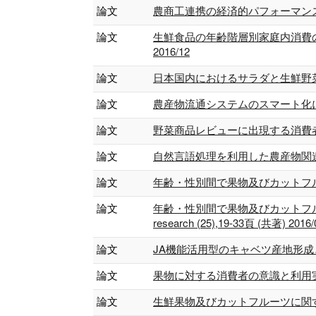
論文
農商工連携の経済的パフォーマンス評価 農業
論文
生鮮食品の年齢階層別家庭内消費の特徴
2016/12
論文
日本国内におけるサラダと生鮮野菜の代替・
論文
農産物流通システムのスマート化について 
論文
野菜商品レビューに出現する消費者語彙の特徴
論文
自然言語処理を利用した農産物関連テキ
論文
年齢・性別間で果物及びカットフルーツ
論文
年齢・性別間で果物及びカットフルーツ消費
research (25),19-33頁 (共著) 2016/
論文
JA機能活用型のキャベツ産地形成と組織
論文
果物に対する消費者の意識と利用実態に関
論文
生鮮果物及びカットフルーツに関する購買