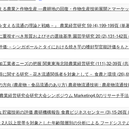
農業と作物生産 ―農耕地の回復・作物生産技術展開とマーケットの課題 日
通の理論と戦略－』 農業経営研究 59 (4),199-199頁 (単著) 2
き形質およびその選抜基準 園芸学研究 20 (2),131-142頁 (共著
－シンガポールとタイにおける焼き芋の嗜好型官能評価をもとに－ フードシ
ニーズの把握 関東東海北陸農業経営研究 (111),32-39頁 (共著) 
る研究－花き流通関係者を対象として－ 食農と環境 (26),65-74頁 
 (農産物・食品流通のあり方) 農産物流通技術 : 農産物流通技術研究会年
経営研究会研究大会シンポジウム Marketing4.0のリサーチ手法の
術の評価 農研機構報告 食農ビジネスセンター (3),15-26頁 (共著)
人以上世帯を対象とした年齢階層別の分析による フードシステム研究 24 (3)