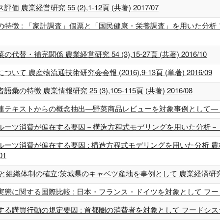
経営研究 55 (2),1-12頁 (共著) 2017/07
 : 「家計調査」個票と「国民健康・栄養調査」を用いた分析 フードシステ
補完関係 農業経営研究 54 (3),15-27頁 (共著) 2016/10
農産物流通技術研究会会報 (2016),9-13頁 (単著) 2016/09
 農業情報研究 25 (3),105-115頁 (共著) 2016/08
ストからの概念抽出―野菜商品レビューを対象事例として― 農業情報研究 25
消費が偏在する要因－構造方程式モデリングを用いた分析－ 農林水産政策研究
が偏在する要因 : 構造方程式モデリングを用いた分析 農林水産政策研究 = Jou
01
体制の確立:茨城県のキャベツ産地を事例として 農業経済研究 87 (3),25
する国際比較 : 日本・フランス・ドイツを対象として フードシステム研究 2
行動の規定要因 : 首都圏の消費者を対象として フードシステム研究 22 (