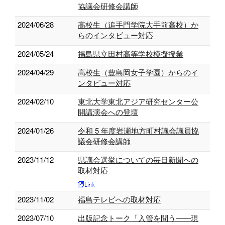
協議会研修会講師
2024/06/28
高校生（追手門学院大手前高校）か
らのインタビュー対応
2024/05/24
福島県立田村高等学校模擬授業
2024/04/29
高校生（豊島岡女子学園）からのイ
ンタビュー対応
2024/02/10
東北大学東北アジア研究センター公
開講演会への登壇
2024/01/26
令和 5 年度岩瀬地方町村議会議員協
議会研修会講師
2023/11/12
県議会選挙についての毎日新聞への
取材対応
2023/11/02
福島テレビへの取材対応
2023/07/10
出版記念トーク「入管を問う——現