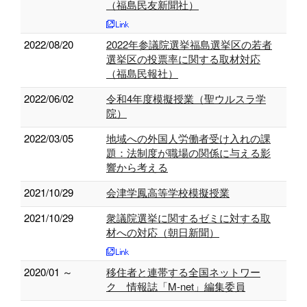
（福島民友新聞社）
2022/08/20
2022年参議院選挙福島選挙区の若者
選挙区の投票率に関する取材対応
（福島民報社）
2022/06/02
令和4年度模擬授業（聖ウルスラ学
院）
2022/03/05
地域への外国人労働者受け入れの課
題：法制度が職場の関係に与える影
響から考える
2021/10/29
会津学鳳高等学校模擬授業
2021/10/29
衆議院選挙に関するゼミに対する取
材への対応（朝日新聞）
2020/01 ～
移住者と連帯する全国ネットワー
ク 情報誌「M-net」編集委員