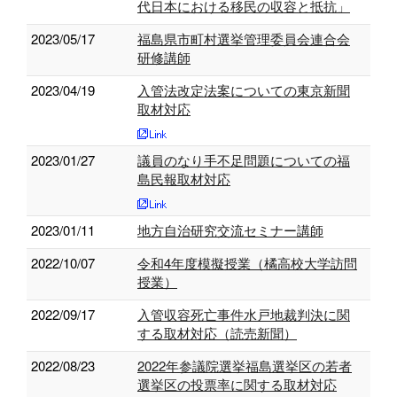
代日本における移民の収容と抵抗」
2023/05/17
福島県市町村選挙管理委員会連合会
研修講師
2023/04/19
入管法改定法案についての東京新聞
取材対応
2023/01/27
議員のなり手不足問題についての福
島民報取材対応
2023/01/11
地方自治研究交流セミナー講師
2022/10/07
令和4年度模擬授業（橘高校大学訪問
授業）
2022/09/17
入管収容死亡事件水戸地裁判決に関
する取材対応（読売新聞）
2022/08/23
2022年参議院選挙福島選挙区の若者
選挙区の投票率に関する取材対応