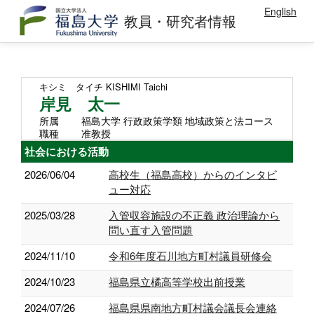
English
教員・研究者情報
キシミ タイチ
KISHIMI Taichi
岸見 太一
所属
福島大学 行政政策学類 地域政策と法コース
職種
准教授
社会における活動
2026/06/04
高校生（福島高校）からのインタビ
ュー対応
2025/03/28
入管収容施設の不正義 政治理論から
問い直す入管問題
2024/11/10
令和6年度石川地方町村議員研修会
2024/10/23
福島県立橘高等学校出前授業
2024/07/26
福島県県南地方町村議会議⻑会連絡