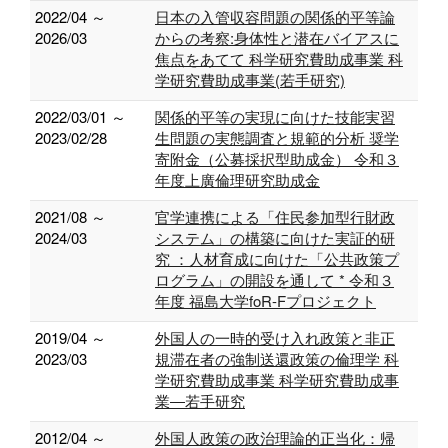
2022/04 ～
日本の入管収容問題の関係的平等論
2026/03
からの考察:身体性と潜在バイアスに
焦点をあてて 科学研究費助成事業 科
学研究費助成事業(若手研究)
2022/03/01 ～
関係的平等の実現に向けた技能実習
2023/02/28
生問題の実態調査と規範的分析 奨学
寄附金（公募採択型助成金） 令和３
年度上廣倫理研究助成金
2021/08 ～
官学連携による「住民参加型行財政
2024/03
システム」の構築に向けた実証的研
究 ：人材育成に向けた「公共政策プ
ログラム」の開設を通して * 令和３
年度 福島大学foR-Fプロジェクト
2019/04 ～
外国人の一時的受け入れ政策と非正
2023/03
規滞在者の強制送還政策の倫理学 科
学研究費助成事業 科学研究費助成事
業―若手研究
2012/04 ～
外国人政策の政治理論的正当化：帰