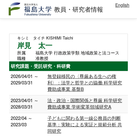
English
教員・研究者情報
キシミ タイチ
KISHIMI Taichi
岸見 太一
所属
福島大学 行政政策学類 地域政策と法コース
職種
准教授
研究課題・受託研究・科研費
2026/04/01 ～
無登録移民の〈尊厳ある生への権
2029/03/31
利〉：法学と哲学との協働 科学研究
費助成事業 基盤B
2023/04/01 ～
法・政治・国際関係と尊厳 科学研究
2028/03/31
費助成事業 学術変革領域研究A
2022/04 ～
子どもに関わる第一線公務員の判断
2023/03
基準：実験による実証と規範分析 共
同研究