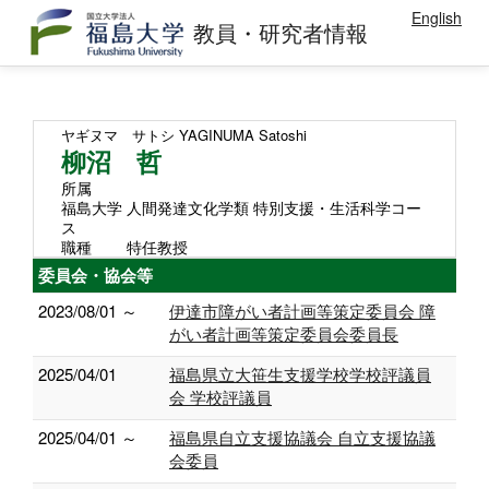
English
教員・研究者情報
ヤギヌマ サトシ
YAGINUMA Satoshi
柳沼 哲
所属
福島大学 人間発達文化学類 特別支援・生活科学コー
ス
職種
特任教授
委員会・協会等
2023/08/01 ～
伊達市障がい者計画等策定委員会 障
がい者計画等策定委員会委員長
2025/04/01
福島県立大笹生支援学校学校評議員
会 学校評議員
2025/04/01 ～
福島県自立支援協議会 自立支援協議
会委員