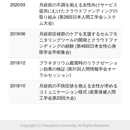
2020/03
月経前の不調を抱える女性向けサービス
提供にむけたクラウドファンディングの
取り組み (第28回日本人間工学会システ
ム大会)
2019/06
月経前症候群のケアを支援するセルフモ
ニタリングツールの開発とクラウドファ
ンディングの経験 (第48回日本女性心身
医学会学術集会)
2018/12
プラネタリウム鑑賞時のリラクゼーショ
ン効果の検証 (第31回人間情報学会オー
ラルセッション)
2018/10
月経前の不快症状を抱える女性が求める
コミュニケーション様式 (産業保健人間
工学会第23回大会)
Copyright (C) Fukushima University. All Rights Reserved.