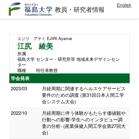
English
教員・研究者情報
エジリ アヤミ
EJIRI Ayamai
江尻 綾美
所属
福島大学 センター・研究所等 地域未来デザインセン
ター
職種
特任准教授
学会発表
2023/03
月経周期に関連するヘルスケアサービス
要件のための調査 (第31回日本人間工学
会システム大会)
2022/10
月経周期に伴う体験がもたらす価値観や
行動への影響-学生へのインタビュー調
査の分析- (産業保健人間工学会第27回大
会)