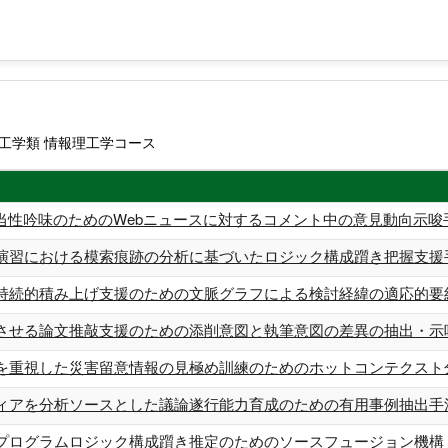
工学類 情報理工学コース
当性吟味のためのWebニュースに対するコメント中の意見動向示唆手
演習における模索痕跡の分析に基づいたロジック構成躓き把握支援手法
持続的積み上げ支援のための文脈グラフによる検討経緯の適応的要約 
させる論文推敲支援のための添削意図と執筆意図の差異の抽出・示唆 
を重視した災害留意情報の見極め訓練のためのホットコンテクスト分析
ィアを分析ソースとした議論遂行能力育成のための有用事例抽出手法
プログラムロジック構成躓き推定のためのソースフュージョン機構 科