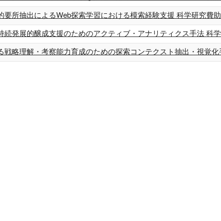
要所抽出によるWeb探索学習における模索経験支援 科学研究費助成
持続発展的醸成支援のためのアクティブ・アナリティクス手法 科学研
る戦略理解・考察能力育成のための探索コンテクスト抽出・視覚化手