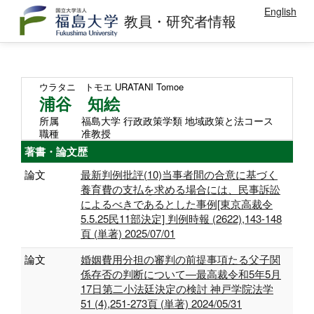
English
教員・研究者情報
ウラタニ トモエ
URATANI Tomoe
浦谷 知絵
所属
福島大学 行政政策学類 地域政策と法コース
職種
准教授
著書・論文歴
論文
最新判例批評(10)当事者間の合意に基づく
養育費の支払を求める場合には、民事訴訟
によるべきであるとした事例[東京高裁令
5.5.25民11部決定] 判例時報 (2622),143-148
頁 (単著) 2025/07/01
論文
婚姻費用分担の審判の前提事項たる父子関
係存否の判断について―最高裁令和5年5月
17日第二小法廷決定の検討 神戸学院法学
51 (4),251-273頁 (単著) 2024/05/31