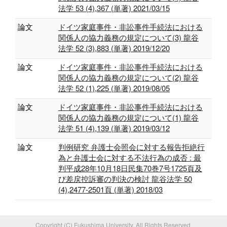
法学 53 (4),367 (単著) 2021/03/15
論文
ドイツ家庭事件・非訟事件手続法における
関係人の協力義務の規定について(3) 龍谷
法学 52 (3),883 (単著) 2019/12/20
論文
ドイツ家庭事件・非訟事件手続法における
関係人の協力義務の規定について(2) 龍谷
法学 52 (1),225 (単著) 2019/08/05
論文
ドイツ家庭事件・非訟事件手続法における
関係人の協力義務の規定について(1) 龍谷
法学 51 (4),139 (単著) 2019/03/12
論文
判例研究 弁護士会照会に対する報告拒絶行
為と弁護士会に対する不法行為の成否 : 最
判平成28年10月18日民集70巻7号1725頁及
び差戻控訴審の判決の検討 龍谷法学 50
(4),2477-2501頁 (単著) 2018/03
Copyright (C) Fukushima University. All Rights Reserved.