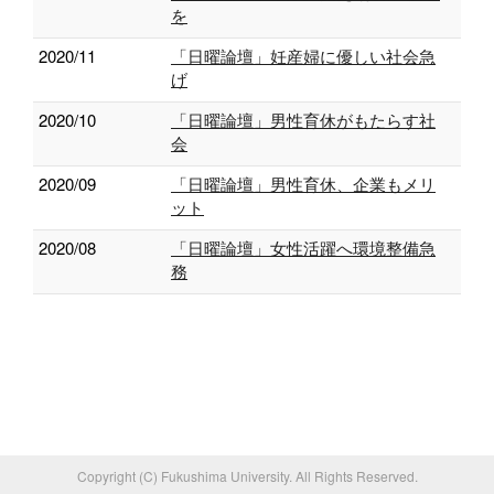
を
2020/11
「日曜論壇」妊産婦に優しい社会急
げ
2020/10
「日曜論壇」男性育休がもたらす社
会
2020/09
「日曜論壇」男性育休、企業もメリ
ット
2020/08
「日曜論壇」女性活躍へ環境整備急
務
Copyright (C) Fukushima University. All Rights Reserved.