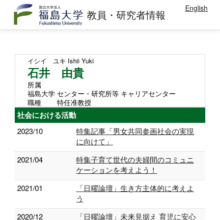
English
教員・研究者情報
イシイ ユキ
Ishii Yuki
石井 由貴
所属
福島大学 センター・研究所等 キャリアセンター
職種
特任准教授
社会における活動
2023/10
特集記事「男女共同参画社会の実現
に向けて」
2021/04
特集子育て世代の夫婦間のコミュニ
ケーションを考えよう！
2021/01
「日曜論壇」生き方主体的に考えよ
う
2020/12
「日曜論壇」未来見据え 育児に安心