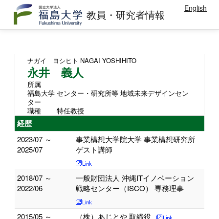
English
教員・研究者情報
ナガイ ヨシヒト
NAGAI YOSHIHITO
永井 義人
所属
福島大学 センター・研究所等 地域未来デザインセン
ター
職種
特任教授
経歴
2023/07 ～
事業構想大学院大学 事業構想研究所
2025/07
ゲスト講師
2018/07 ～
一般財団法人 沖縄ITイノベーション
2022/06
戦略センター（ISCO） 専務理事
2015/05 ～
（株）あじとや 取締役