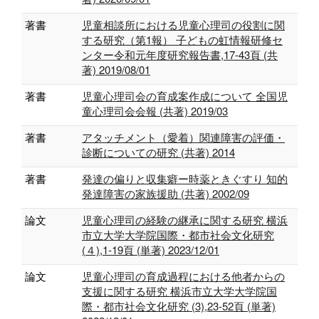
著書
児童相談所における児童心理司の役割に関
する研究（第1報） 子どもの虹情報研修セ
ンター令和元年度研究報告書,17-43頁 (共
著) 2019/08/01
著書
児童心理司会の育成案作成について 全国児
童心理司会会報 (共著) 2019/03
著書
アタッチメント（愛着）関連障害の評価・
診断についての研究 (共著) 2014
著書
発達の偏りと収集癖ー時薬ときぐすり 知的
発達障害の家族援助 (共著) 2002/09
論文
児童心理司の経験の継承に関する研究 横浜
市立大学大学院国際・都市社会文化研究
(４),1-19頁 (単著) 2023/12/01
論文
児童心理司の育成過程における他者からの
支援に関する研究 横浜市立大学大学院国
際・都市社会文化研究 (3),23-52頁 (単著)