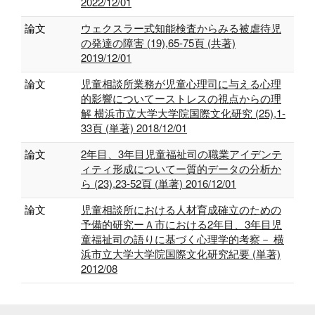
2022/12/01
論文
ウェクスラー式知能検査からみる被虐待児
の発達の障害 (19),65-75頁 (共著)
2019/12/01
論文
児童相談所業務が児童心理司に与える心理
的影響についてーストレスの視点からの理
解 横浜市立大学大学院国際文化研究 (25),1-
33頁 (単著) 2018/12/01
論文
2年目、3年目児童福祉司の職業アイデンテ
ィティ形成についてー質的データの分析か
ら (23),23-52頁 (単著) 2016/12/01
論文
児童相談所における人材育成確立のための
予備的研究ーＡ市における2年目、3年目児
童福祉司の語りに基づく心理学的考察－ 横
浜市立大学大学院国際文化研究紀要 (単著)
2012/08