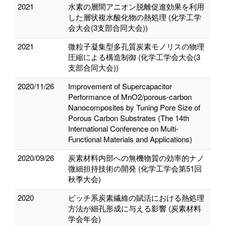
2021
水素の層間アニオン脱離促進効果を利用
した層状複水酸化物の熱処理 (化学工学
会大会(3支部合同大会))
2021
微粒子凝集型多孔質炭素モノリスの物理
圧縮による構造制御 (化学工学会大会(3
支部合同大会))
2020/11/26
Improvement of Supercapacitor
Performance of MnO2/porous-carbon
Nanocomposites by Tuning Pore Size of
Porous Carbon Substrates (The 14th
International Conference on Multi-
Functional Materials and Applications)
2020/09/26
炭素材料内部への無機物質の効率的ナノ
微細担持技術の開発 (化学工学会第51回
秋季大会)
2020
ピッチ系炭素繊維の賦活における熱処理
方法が細孔形成に与える影響 (炭素材料
学会年会)