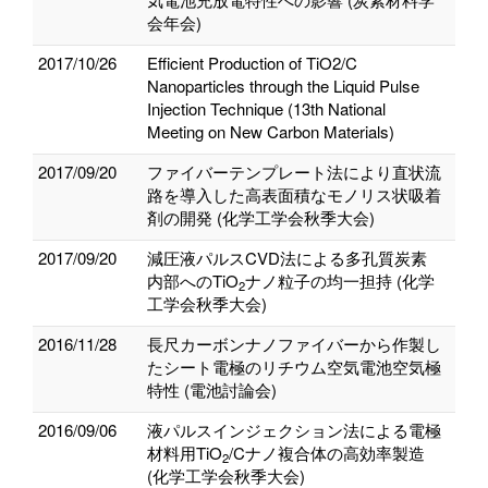
会年会)
2017/10/26
Efficient Production of TiO2/C
Nanoparticles through the Liquid Pulse
Injection Technique (13th National
Meeting on New Carbon Materials)
2017/09/20
ファイバーテンプレート法により直状流
路を導入した高表面積なモノリス状吸着
剤の開発 (化学工学会秋季大会)
2017/09/20
減圧液パルスCVD法による多孔質炭素
内部へのTiO
ナノ粒子の均一担持 (化学
2
工学会秋季大会)
2016/11/28
長尺カーボンナノファイバーから作製し
たシート電極のリチウム空気電池空気極
特性 (電池討論会)
2016/09/06
液パルスインジェクション法による電極
材料用TiO
/Cナノ複合体の高効率製造
2
(化学工学会秋季大会)