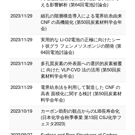
える影響解析 (第64回電池討論会)
2023/11/29
細孔の階層構造導⼊による電界紡⽷由来
CNF の⾼機能化 (第50回炭素材料学会年
会)
2023/11/29
実用的な Li-O2電池の正極に向けたシー
ト状グラ フェンメソスポンジの開発 (第
64回電池討論会)
2023/11/29
多孔質炭素の外表⾯への選択的炭素被覆
に 向けた VLP-CVD 法の活⽤ (第50回炭
素材料学会年会)
2023/11/29
電界紡⽷法を利⽤して製造した CNF の
⾼表 ⾯積化に関する検討 (第50回炭素材
料学会年会)
2023/10/19
カーボン助剤の観点からのLIB長寿命化
(日本化学会秋季事業 第13回 CSJ化学フ
ェスタ2023)
2023/09/27
Surface and Pore Structures of Carbon