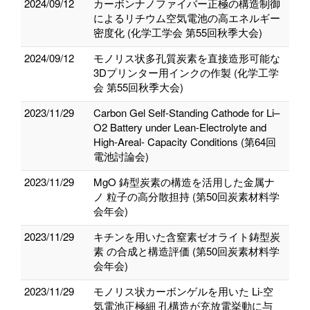
2024/09/12
カーボンナノファイバー正極の構造制御
によるリチウム空気電池の高エネルギー
密度化 (化学工学会 第55回秋季大会)
2024/09/12
モノリス状多孔質炭素を直接造形可能な
3Dプリンター用インクの作製 (化学工学
会 第55回秋季大会)
2023/11/29
Carbon Gel Self-Standing Cathode for Li–
O2 Battery under Lean-Electrolyte and
High-Areal- Capacity Conditions (第64回
電池討論会)
2023/11/29
MgO 鋳型炭素の構造を活⽤した⾦属ナ
ノ 粒⼦の⾼分散担持 (第50回炭素材料学
会年会)
2023/11/29
キチンを⽤いた含窒素ゼオライト鋳型炭
素 の合成と構造評価 (第50回炭素材料学
会年会)
2023/11/29
モノリス状カーボンゲルを用いた Li-空
気電池正極細 孔構造が充放電挙動に与