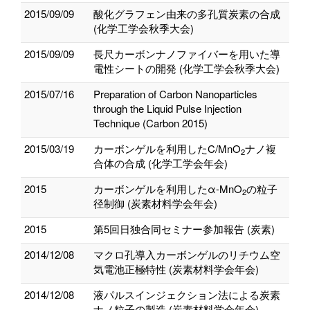
2015/09/09
酸化グラフェン由来の多孔質炭素の合成
(化学工学会秋季大会)
2015/09/09
長尺カーボンナノファイバーを用いた導
電性シートの開発 (化学工学会秋季大会)
2015/07/16
Preparation of Carbon Nanoparticles
through the Liquid Pulse Injection
Technique (Carbon 2015)
2015/03/19
カーボンゲルを利用したC/MnO
ナノ複
2
合体の合成 (化学工学会年会)
2015
カーボンゲルを利用したα-MnO
の粒子
2
径制御 (炭素材料学会年会)
2015
第5回日独合同セミナー参加報告 (炭素)
2014/12/08
マクロ孔導入カーボンゲルのリチウム空
気電池正極特性 (炭素材料学会年会)
2014/12/08
液パルスインジェクション法による炭素
ナノ粒子の製造 (炭素材料学会年会)