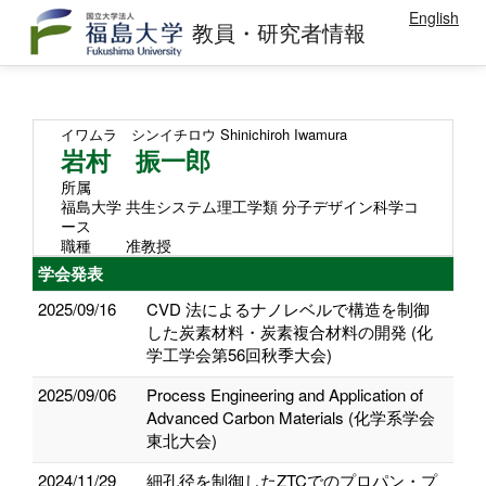
English
教員・研究者情報
イワムラ シンイチロウ
Shinichiroh Iwamura
岩村 振一郎
所属
福島大学 共生システム理工学類 分子デザイン科学コ
ース
職種
准教授
学会発表
2025/09/16
CVD 法によるナノレベルで構造を制御
した炭素材料・炭素複合材料の開発 (化
学工学会第56回秋季大会)
2025/09/06
Process Engineering and Application of
Advanced Carbon Materials (化学系学会
東北大会)
2024/11/29
細孔径を制御したZTCでのプロパン・プ