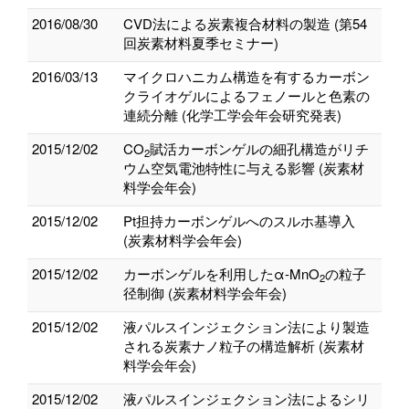
2016/08/30
CVD法による炭素複合材料の製造 (第54
回炭素材料夏季セミナー)
2016/03/13
マイクロハニカム構造を有するカーボン
クライオゲルによるフェノールと色素の
連続分離 (化学工学会年会研究発表)
2015/12/02
CO
賦活カーボンゲルの細孔構造がリチ
2
ウム空気電池特性に与える影響 (炭素材
料学会年会)
2015/12/02
Pt担持カーボンゲルへのスルホ基導入
(炭素材料学会年会)
2015/12/02
カーボンゲルを利用したα‐MnO
の粒子
2
径制御 (炭素材料学会年会)
2015/12/02
液パルスインジェクション法により製造
される炭素ナノ粒子の構造解析 (炭素材
料学会年会)
2015/12/02
液パルスインジェクション法によるシリ