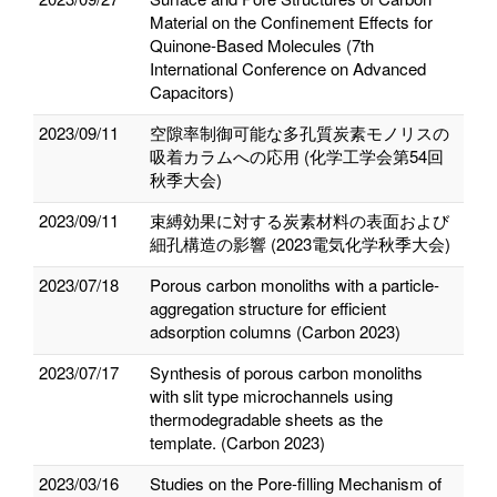
Material on the Confinement Effects for
Quinone-Based Molecules (7th
International Conference on Advanced
Capacitors)
2023/09/11
空隙率制御可能な多孔質炭素モノリスの
吸着カラムへの応用 (化学工学会第54回
秋季大会)
2023/09/11
束縛効果に対する炭素材料の表面および
細孔構造の影響 (2023電気化学秋季大会)
2023/07/18
Porous carbon monoliths with a particle-
aggregation structure for efficient
adsorption columns (Carbon 2023)
2023/07/17
Synthesis of porous carbon monoliths
with slit type microchannels using
thermodegradable sheets as the
template. (Carbon 2023)
2023/03/16
Studies on the Pore-filling Mechanism of