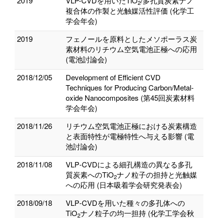
2019
VLP-CVDを用いたTiO
/多孔質炭素ナノ
2
複合体の作製と光触媒活性評価 (化学工
学会年会)
2019
フェノールを原料としたメソポーラス炭
素材料のリチウム空気電池正極への応用
(電池討論会)
2018/12/05
Development of Efficient CVD
Techniques for Producing Carbon/Metal-
oxide Nanocomposites (第45回炭素材料
学会年会)
2018/11/26
リチウム空気電池正極における炭素構造
と表面特性が電極特性へ与える影響 (電
池討論会)
2018/11/08
VLP‐CVDによる細孔構造の異なる多孔
質炭素へのTiO
ナノ粒子の担持と光触媒
2
への応用 (日本吸着学会研究発表会)
2018/09/18
VLP‐CVDを用いた種々の多孔体への
TiO
ナノ粒子の均一担持 (化学工学会秋
2