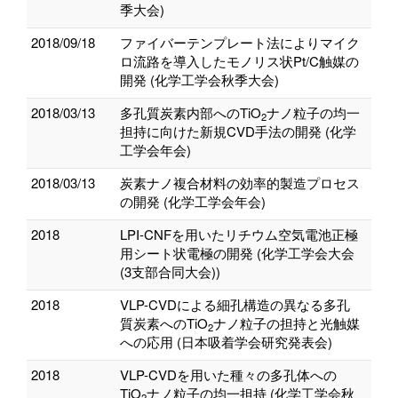
季大会)
2018/09/18
ファイバーテンプレート法によりマイク
ロ流路を導入したモノリス状Pt/C触媒の
開発 (化学工学会秋季大会)
2018/03/13
多孔質炭素内部へのTiO
ナノ粒子の均一
2
担持に向けた新規CVD手法の開発 (化学
工学会年会)
2018/03/13
炭素ナノ複合材料の効率的製造プロセス
の開発 (化学工学会年会)
2018
LPI-CNFを用いたリチウム空気電池正極
用シート状電極の開発 (化学工学会大会
(3支部合同大会))
2018
VLP-CVDによる細孔構造の異なる多孔
質炭素へのTiO
ナノ粒子の担持と光触媒
2
への応用 (日本吸着学会研究発表会)
2018
VLP-CVDを用いた種々の多孔体への
TiO
ナノ粒子の均一担持 (化学工学会秋
2