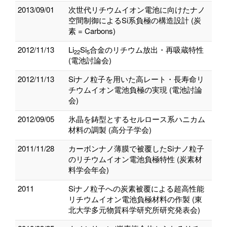
2013/09/01
次世代リチウムイオン電池に向けたナノ
空間制御によるSi系負極の構造設計 (炭
素 = Carbons)
2012/11/13
Li
Si
合金のリチウム放出・再吸蔵特性
22
5
(電池討論会)
2012/11/13
Siナノ粒子を用いた高レート・長寿命リ
チウムイオン電池負極の実現 (電池討論
会)
2012/09/05
氷晶を鋳型とするセルロース系ハニカム
材料の調製 (高分子学会)
2011/11/28
カーボンナノ薄膜で被覆したSiナノ粒子
のリチウムイオン電池負極特性 (炭素材
料学会年会)
2011
Siナノ粒子への炭素被覆による超高性能
リチウムイオン電池負極材料の作製 (東
北大学多元物質科学研究所研究発表会)