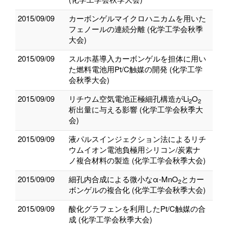
2015/09/09
カーボンゲルマイクロハニカムを用いた
フェノールの連続分離 (化学工学会秋季
大会)
2015/09/09
スルホ基導入カーボンゲルを担体に用い
た燃料電池用Pt/C触媒の開発 (化学工学
会秋季大会)
2015/09/09
リチウム空気電池正極細孔構造がLi
O
2
2
析出量に与える影響 (化学工学会秋季大
会)
2015/09/09
液パルスインジェクション法によるリチ
ウムイオン電池負極用シリコン/炭素ナ
ノ複合材料の製造 (化学工学会秋季大会)
2015/09/09
細孔内合成による微小なα‐MnO
とカー
2
ボンゲルの複合化 (化学工学会秋季大会)
2015/09/09
酸化グラフェンを利用したPt/C触媒の合
成 (化学工学会秋季大会)