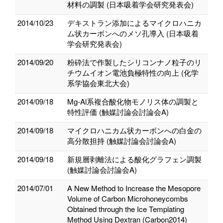
材料の調製 (日本吸着学会研究発表会)
2014/10/23
デキストラン添加によるマイクロハニカ
ム状カーボンへのメソ孔導入 (日本吸着
学会研究発表会)
2014/09/20
粉砕法で作製したシリコンナノ粒子のリ
チウムイオン電池負極特性の向上 (化学
系学協会東北大会)
2014/09/18
Mg‐Al系複合酸化物モノリス体の調製と
特性評価 (触媒討論会討論会A)
2014/09/18
マイクロハニカム状カーボンへの白金の
高分散担持 (触媒討論会討論会A)
2014/09/18
新規層剥離法による酸化グラフェン調製
(触媒討論会討論会A)
2014/07/01
A New Method to Increase the Mesopore
Volume of Carbon Microhoneycombs
Obtained through the Ice Templating
Method Using Dextran (Carbon2014)