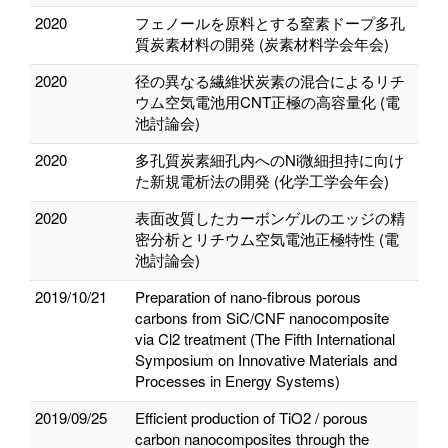
2020
フェノールを原料とする窒素ドープ多孔
質炭素材料の開発 (炭素材料学会年会)
2020
径の異なる繊維状炭素の混合によるリチ
ウム空気電池用CNT正極の高容量化 (電
池討論会)
2020
多孔質炭素細孔内へのNi微細担持に向け
た新規電析法の開発 (化学工学会年会)
2020
表面改質したカーボンゲルのエッジの精
密分析とリチウム空気電池正極特性 (電
池討論会)
2019/10/21
Preparation of nano-fibrous porous
carbons from SiC/CNF nanocomposite
via Cl2 treatment (The Fifth International
Symposium on Innovative Materials and
Processes in Energy Systems)
2019/09/25
Efficient production of TiO2 / porous
carbon nanocomposites through the