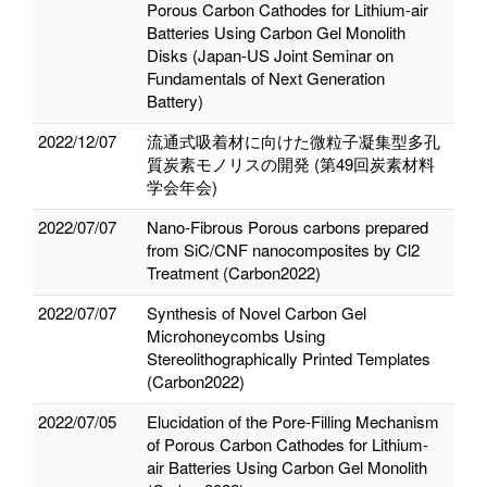
Porous Carbon Cathodes for Lithium-air
Batteries Using Carbon Gel Monolith
Disks (Japan-US Joint Seminar on
Fundamentals of Next Generation
Battery)
2022/12/07
流通式吸着材に向けた微粒子凝集型多孔
質炭素モノリスの開発 (第49回炭素材料
学会年会)
2022/07/07
Nano-Fibrous Porous carbons prepared
from SiC/CNF nanocomposites by Cl2
Treatment (Carbon2022)
2022/07/07
Synthesis of Novel Carbon Gel
Microhoneycombs Using
Stereolithographically Printed Templates
(Carbon2022)
2022/07/05
Elucidation of the Pore-Filling Mechanism
of Porous Carbon Cathodes for Lithium-
air Batteries Using Carbon Gel Monolith