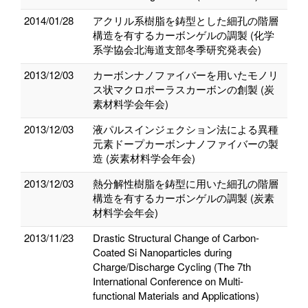
2014/01/28
アクリル系樹脂を鋳型とした細孔の階層
構造を有するカーボンゲルの調製 (化学
系学協会北海道支部冬季研究発表会)
2013/12/03
カーボンナノファイバーを用いたモノリ
ス状マクロポーラスカーボンの創製 (炭
素材料学会年会)
2013/12/03
液パルスインジェクション法による異種
元素ドープカーボンナノファイバーの製
造 (炭素材料学会年会)
2013/12/03
熱分解性樹脂を鋳型に用いた細孔の階層
構造を有するカーボンゲルの調製 (炭素
材料学会年会)
2013/11/23
Drastic Structural Change of Carbon-
Coated Si Nanoparticles during
Charge/Discharge Cycling (The 7th
International Conference on Multi-
functional Materials and Applications)