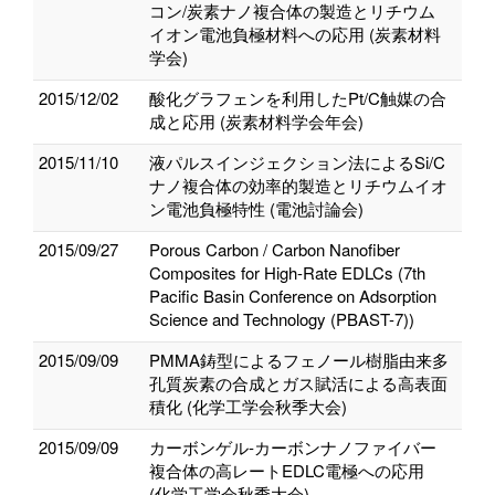
コン/炭素ナノ複合体の製造とリチウム
イオン電池負極材料への応用 (炭素材料
学会)
2015/12/02
酸化グラフェンを利用したPt/C触媒の合
成と応用 (炭素材料学会年会)
2015/11/10
液パルスインジェクション法によるSi/C
ナノ複合体の効率的製造とリチウムイオ
ン電池負極特性 (電池討論会)
2015/09/27
Porous Carbon / Carbon Nanofiber
Composites for High-Rate EDLCs (7th
Pacific Basin Conference on Adsorption
Science and Technology (PBAST-7))
2015/09/09
PMMA鋳型によるフェノール樹脂由来多
孔質炭素の合成とガス賦活による高表面
積化 (化学工学会秋季大会)
2015/09/09
カーボンゲル‐カーボンナノファイバー
複合体の高レートEDLC電極への応用
(化学工学会秋季大会)