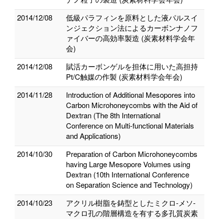
2014/12/08
低級パラフィンを原料とした液パルスイ
ンジェクション法によるカーボンナノフ
ァイバーの高効率製造 (炭素材料学会年
会)
2014/12/08
賦活カーボンゲルを担体に用いた高担持
Pt/C触媒の作製 (炭素材料学会年会)
2014/11/28
Introduction of Additional Mesopores into
Carbon Microhoneycombs with the Aid of
Dextran (The 8th International
Conference on Multi-functional Materials
and Applications)
2014/10/30
Preparation of Carbon Microhoneycombs
having Large Mesopore Volumes using
Dextran (10th International Conference
on Separation Science and Technology)
2014/10/23
アクリル樹脂を鋳型としたミクロ‐メソ‐
マクロ孔の階層構造を有する多孔質炭素