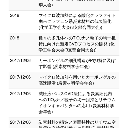
季大会)
2018
マイクロ波加熱による酸化グラファイト
由来グラフェン系炭素材料の低欠陥化
(化学工学会大会(3支部合同大会))
2018
種々の多孔体へのTiO
ナノ粒子の均一担
2
持に向けた新規CVDプロセスの開発 (化
学工学会大会(3支部合同大会))
2017/12/06
カーボンゲルの細孔構造がPt担持に及ぼ
す影響 (炭素材料学会年会)
2017/12/06
マイクロ波加熱を用いたカーボンゲルの
高速賦活 (炭素材料学会年会)
2017/12/06
減圧液パルスCVD法による炭素細孔内
へのTiO
ナノ粒子の均一担持とリチウム
2
イオンキャパシタへの応用 (炭素材料学
会年会)
2017/12/06
炭素材料の構造と表面特性のリチウム空
気電池充放電特性への影響 (炭素材料学