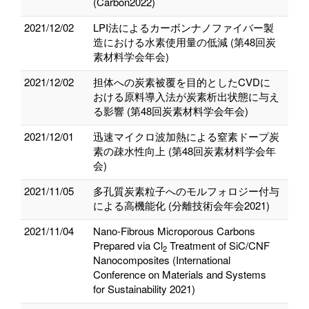
(Carbon2022)
2021/12/02
LPI法によるカーボンナノファイバー製
造における水素使用量の低減 (第48回炭
素材料学会年会)
2021/12/02
担体への炭素被覆を目的としたCVDに
おける原料導入法が炭素析出状態に与え
る影響 (第48回炭素材料学会年会)
2021/12/01
迅速マイクロ波加熱による窒素ドープ炭
素の疎水性向上 (第48回炭素材料学会年
会)
2021/11/05
多孔質炭素粒子へのモルフォロジー付与
による高機能化 (分離技術会年会2021)
2021/11/04
Nano-Fibrous Microporous Carbons
Prepared via Cl
Treatment of SiC/CNF
2
Nanocomposites (International
Conference on Materials and Systems
for Sustainability 2021)