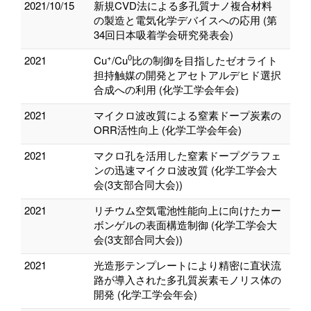
2021/10/15
新規CVD法による多孔質ナノ複合材料
の製造と電気化学デバイスへの応用 (第
34回日本吸着学会研究発表会)
+
0
2021
Cu
/Cu
比の制御を目指したゼオライト
担持触媒の開発とアセトアルデヒド選択
合成への利用 (化学工学会年会)
2021
マイクロ波改質による窒素ドープ炭素の
ORR活性向上 (化学工学会年会)
2021
マクロ孔を活用した窒素ドープグラフェ
ンの迅速マイクロ波改質 (化学工学会大
会(3支部合同大会))
2021
リチウム空気電池性能向上に向けたカー
ボンゲルの表面構造制御 (化学工学会大
会(3支部合同大会))
2021
光造形テンプレートにより精密に直状流
路が導入された多孔質炭素モノリス体の
開発 (化学工学会年会)