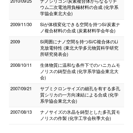
2010/09/25
ナノシリコン/炭素複合体からなるリチ
ウム二次電池用負極材料の合成 (化学系
学協会東北大会)
2009/11/30
Siが体積変化できる空間を持つSi/炭素ナ
ノ複合材料の合成 (炭素材料学会年会)
2009
Si周囲にナノ空間を持つSi/C複合体のLi
充放電特性 (東北大学多元物質科学研究
所研究発表会)
2008/10/11
生体物質に温和な条件下でのハニカムモ
ノリスの鋳型合成 (化学系学協会東北大
会)
2007/09/21
サブミクロンサイズの細孔を有する多孔
質シリカの一方向凍結による合成 (化学
系学協会東北大会)
2007/08/13
ナノサイズの氷晶を鋳型とした多孔質モ
ノリスの作製 (化学工学会秋季大会)