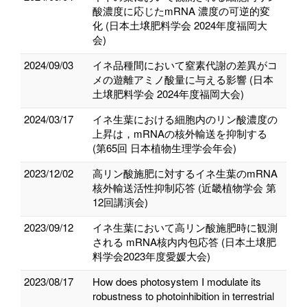
酸濃度に応じたmRNA 濃度の可逆的変
化 (日本土壌肥料学会 2024年度福岡大
会)
2024/09/03
イネ品種間において窒素代謝の差異がコ
メの遊離アミノ酸量に与える影響 (日本
土壌肥料学会 2024年度福岡大会)
2024/03/17
イネ生葉における細胞内のリン酸濃度の
上昇は，mRNAの核外輸送を抑制する
(第65回 日本植物生理学会年会)
2023/12/02
高リン酸施肥に対するイネ生葉のmRNA
核外輸送活性抑制応答 (近畿植物学会 第
12回講演会)
2023/09/12
イネ生葉において高リン酸施肥時に観測
される mRNA核内内包応答 (日本土壌肥
料学会2023年度愛媛大会)
2023/08/17
How does photosystem I modulate its
robustness to photoinhibition in terrestrial