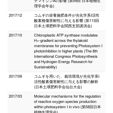
チマイシンAの影響 (第59回 日本植物生
理学会年会)
2017/12
コムギの栄養施肥条件が光化学系I活性
酸素種傷害耐性に与える影響 (第113回
日本土壌肥料学会関西支部講演会)
2017/10
Chloroplastic ATP synthase modulates
H+-gradient across the thylakoid
membranes for preventing Photosystem I
photoinhibition in higher plants (The 8th
International Congress Photosynthesis
and Hydrogen Energy Research for
Sustainability)
2017/09
コムギを用いた、栽培環境が光化学系I
活性酸素傷害耐性に与える影響の解析
(日本土壌肥料学会仙台大会)
2017/03
Molecular mechanisms for the regulation
of reactive oxygen species production
within photosystem I in vivo (第58回日本
植物生理学会)