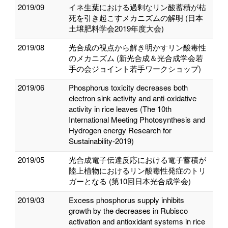
2019/09
イネ生葉における過剰なリン酸蓄積が枯
死を引き起こすメカニズムの解明 (日本
土壌肥料学会2019年度大会)
2019/08
光合成の視点から解き明かすリン酸毒性
のメカニズム (新光合成＆光合成学会若
手の会ジョイント若手ワークショップ)
2019/06
Phosphorus toxicity decreases both
electron sink activity and anti-oxidative
activity in rice leaves (The 10th
International Meeting Photosynthesis and
Hydrogen energy Research for
Sustainability-2019)
2019/05
光合成電子伝達反応における電子蓄積が
陸上植物におけるリン酸毒性発症のトリ
ガーとなる (第10回日本光合成学会)
2019/03
Excess phosphorus supply inhibits
growth by the decreases in Rubisco
activation and antioxidant systems in rice