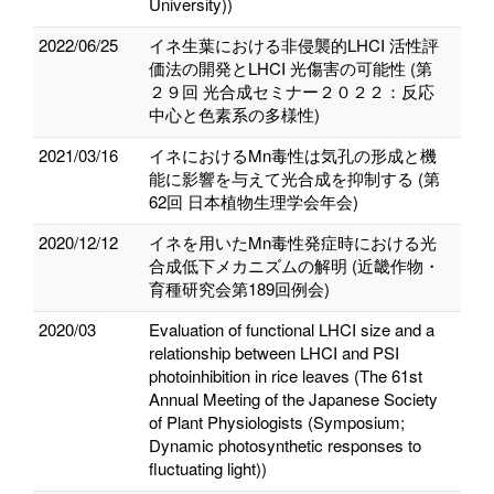
University))
2022/06/25
イネ生葉における非侵襲的LHCI 活性評
価法の開発とLHCI 光傷害の可能性 (第
２９回 光合成セミナー２０２２：反応
中心と色素系の多様性)
2021/03/16
イネにおけるMn毒性は気孔の形成と機
能に影響を与えて光合成を抑制する (第
62回 日本植物生理学会年会)
2020/12/12
イネを用いたMn毒性発症時における光
合成低下メカニズムの解明 (近畿作物・
育種研究会第189回例会)
2020/03
Evaluation of functional LHCI size and a
relationship between LHCI and PSI
photoinhibition in rice leaves (The 61st
Annual Meeting of the Japanese Society
of Plant Physiologists (Symposium;
Dynamic photosynthetic responses to
fluctuating light))