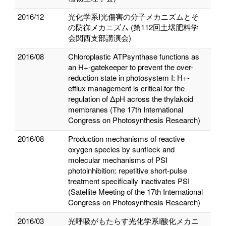
2016/12
光化学系I光傷害の分子メカニズムとそ
の防御メカニズム (第112回土壌肥料学
会関西支部講演会)
2016/08
Chloroplastic ATPsynthase functions as
an H+-gatekeeper to prevent the over-
reduction state in photosystem I: H+-
efflux management is critical for the
regulation of ΔpH across the thylakoid
membranes (The 17th International
Congress on Photosynthesis Research)
2016/08
Production mechanisms of reactive
oxygen species by sunfleck and
molecular mechanisms of PSI
photoinhibition: repetitive short-pulse
treatment specifically inactivates PSI
(Satellite Meeting of the 17th International
Congress on Photosynthesis Research)
2016/03
光呼吸がもたらす光化学系I酸化メカニ