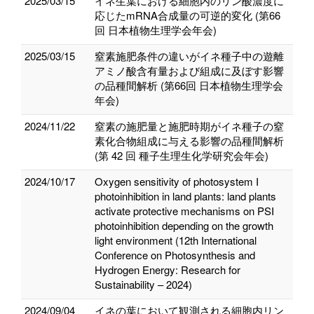
2025/03/15
イネ生葉における細胞内のリン酸濃度に
応じたmRNA合成量の可逆的変化 (第66
回 日本植物生理学会年会)
2025/03/15
窒素施肥条件の違いがイネ種子中の遊離
アミノ酸含有量および組成に及ぼす影響
の品種間解析 (第66回 日本植物生理学会
年会)
2024/11/22
窒素の施肥量と施肥時期がイネ種子の窒
素化合物組成に与える影響の品種間解析
(第 42 回 種子生理生化学研究会年会)
2024/10/17
Oxygen sensitivity of photosystem I
photoinhibition in land plants: land plants
activate protective mechanisms on PSI
photoinhibition depending on the growth
light environment (12th International
Conference on Photosynthesis and
Hydrogen Energy: Research for
Sustainability – 2024)
2024/09/04
イネの葉において観測される細胞内リン