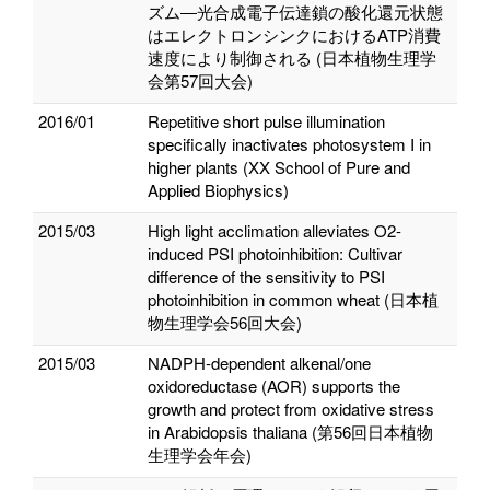
ズム―光合成電子伝達鎖の酸化還元状態
はエレクトロンシンクにおけるATP消費
速度により制御される (日本植物生理学
会第57回大会)
2016/01
Repetitive short pulse illumination
specifically inactivates photosystem I in
higher plants (XX School of Pure and
Applied Biophysics)
2015/03
High light acclimation alleviates O2-
induced PSI photoinhibition: Cultivar
difference of the sensitivity to PSI
photoinhibition in common wheat (日本植
物生理学会56回大会)
2015/03
NADPH-dependent alkenal/one
oxidoreductase (AOR) supports the
growth and protect from oxidative stress
in Arabidopsis thaliana (第56回日本植物
生理学会年会)