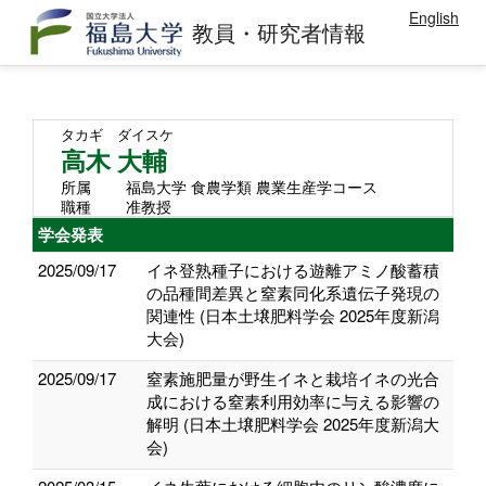
English
教員・研究者情報
タカギ ダイスケ
高木 大輔
所属
福島大学 食農学類 農業生産学コース
職種
准教授
学会発表
2025/09/17
イネ登熟種子における遊離アミノ酸蓄積
の品種間差異と窒素同化系遺伝子発現の
関連性 (日本土壌肥料学会 2025年度新潟
大会)
2025/09/17
窒素施肥量が野生イネと栽培イネの光合
成における窒素利用効率に与える影響の
解明 (日本土壌肥料学会 2025年度新潟大
会)