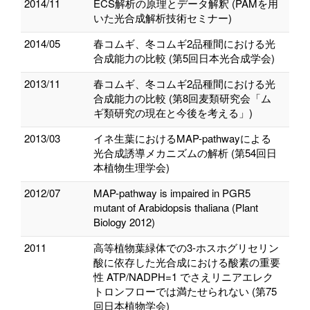
2014/11
ECS解析の原理とデータ解釈 (PAMを用
いた光合成解析技術セミナー)
2014/05
春コムギ、冬コムギ2品種間における光
合成能力の比較 (第5回日本光合成学会)
2013/11
春コムギ、冬コムギ2品種間における光
合成能力の比較 (第8回麦類研究会「ム
ギ類研究の現在と今後を考える」)
2013/03
イネ生葉におけるMAP-pathwayによる
光合成誘導メカニズムの解析 (第54回日
本植物生理学会)
2012/07
MAP-pathway is impaired in PGR5
mutant of Arabidopsis thaliana (Plant
Biology 2012)
2011
高等植物葉緑体での3-ホスホグリセリン
酸に依存した光合成における酸素の重要
性 ATP/NADPH=1 でさえリニアエレク
トロンフローでは満たせられない (第75
回日本植物学会)