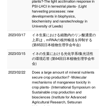
plants?-The light acclimation response in
PSI-LHCI in terrestrial plants- (Light
harvesting processes: new
developments in biophysics,
biochemistry and nanotechnology in
University of Leeds)
2023/03/17
イネ生葉における細胞内のリン酸濃度の
上昇は，mRNAの核外輸送を抑制する
(第65回日本植物生理学会年会)
2023/03/15
イネの生葉における光化学系I集光活性
の環境応答 (第64回日本植物生理学会年
会)
2023/02/22
Does a large amount of mineral nutrients
secure crop production? -Molecular
mechanisms of manganese toxicity in
crop plants- (International Symposium on
Sustainable crop production and
biosciences (Institute for Advanced
Agricultural Research, Setsunan